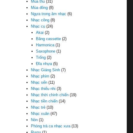
Mùa thu
(31)
Mùa đông
(8)
Ngựa trong âm nhạc
(6)
Nhạc công
(8)
Nhạc cụ
(24)
Akai
(2)
Băng cassette
(2)
Harmonica
(1)
Saxophone
(1)
Trống
(2)
Đĩa nhựa
(5)
Nhạc Giáng Sinh
(7)
Nhạc phim
(2)
Nhạc sến
(11)
Nhạc thiếu nhi
(3)
Nhạc thời chinh chiến
(19)
Nhạc tiền chiến
(14)
Nhạc trẻ
(10)
Nhạc xuân
(47)
Nón
(1)
Phòng trà ca nhạc xưa
(13)
Rượu
(1)