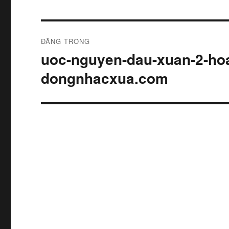
Điều
ĐĂNG TRONG
hướng
uoc-nguyen-dau-xuan-2-h
bài
dongnhacxua.com
viết