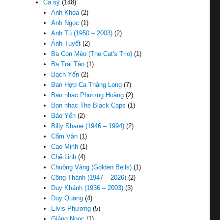
Ca sỹ
(148)
Anh Khoa
(2)
Anh Ngọc
(1)
Anh Tú (1950 – 2003)
(2)
Ánh Tuyết
(2)
Ba Con Mèo (The Cat's Trio)
(1)
Ba Trái Táo
(1)
Bạch Yến
(2)
Ban Hợp Ca Thăng Long
(7)
Ban nhạc Phượng Hoàng
(2)
Ban nhạc The Black Caps
(1)
Bảo Yến
(2)
Billy Shane (1946 – 1994)
(2)
Cẩm Vân
(1)
Cao Minh
(1)
Chế Linh
(4)
Chuông Vàng (Golden Bells)
(1)
Công Thành (1947 – 2026)
(2)
Duy Khánh (1936 – 2003)
(3)
Duy Quang
(4)
Elvis Phương
(5)
Giáng Ngọc
(1)