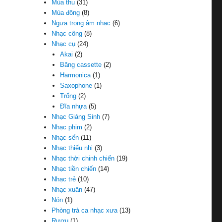
Mùa thu
(31)
Mùa đông
(8)
Ngựa trong âm nhạc
(6)
Nhạc công
(8)
Nhạc cụ
(24)
Akai
(2)
Băng cassette
(2)
Harmonica
(1)
Saxophone
(1)
Trống
(2)
Đĩa nhựa
(5)
Nhạc Giáng Sinh
(7)
Nhạc phim
(2)
Nhạc sến
(11)
Nhạc thiếu nhi
(3)
Nhạc thời chinh chiến
(19)
Nhạc tiền chiến
(14)
Nhạc trẻ
(10)
Nhạc xuân
(47)
Nón
(1)
Phòng trà ca nhạc xưa
(13)
Rượu
(1)