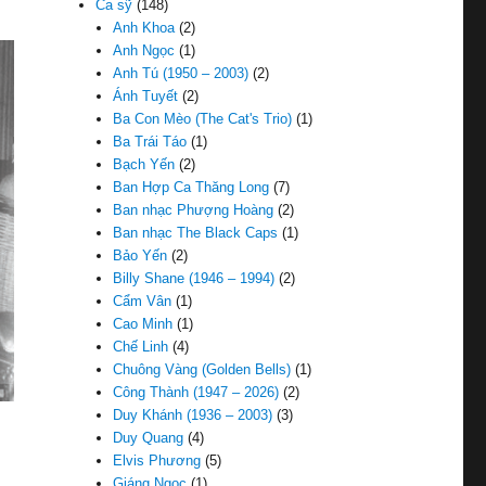
Ca sỹ
(148)
Anh Khoa
(2)
Anh Ngọc
(1)
Anh Tú (1950 – 2003)
(2)
Ánh Tuyết
(2)
Ba Con Mèo (The Cat's Trio)
(1)
Ba Trái Táo
(1)
Bạch Yến
(2)
Ban Hợp Ca Thăng Long
(7)
Ban nhạc Phượng Hoàng
(2)
Ban nhạc The Black Caps
(1)
Bảo Yến
(2)
Billy Shane (1946 – 1994)
(2)
Cẩm Vân
(1)
Cao Minh
(1)
Chế Linh
(4)
Chuông Vàng (Golden Bells)
(1)
Công Thành (1947 – 2026)
(2)
Duy Khánh (1936 – 2003)
(3)
Duy Quang
(4)
Elvis Phương
(5)
Giáng Ngọc
(1)