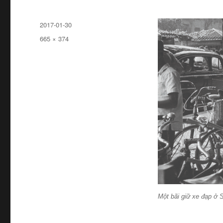
Đăng
2017-01-30
ngày
Kích
665 × 374
cỡ
đầy
đủ
Một bãi giữ xe đạp ở S