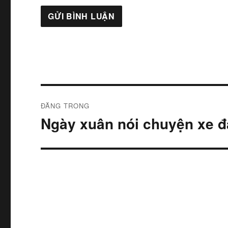
Điều
ĐĂNG TRONG
hướng
Ngày xuân nói chuyện xe 
bài
viết