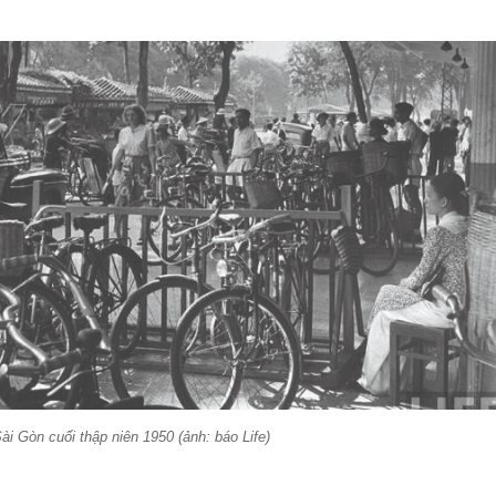
ài Gòn cuối thập niên 1950 (ảnh: báo Life)