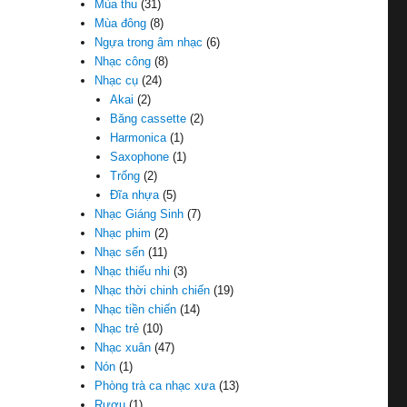
Mùa thu
(31)
Mùa đông
(8)
Ngựa trong âm nhạc
(6)
Nhạc công
(8)
Nhạc cụ
(24)
Akai
(2)
Băng cassette
(2)
Harmonica
(1)
Saxophone
(1)
Trống
(2)
Đĩa nhựa
(5)
Nhạc Giáng Sinh
(7)
Nhạc phim
(2)
Nhạc sến
(11)
Nhạc thiếu nhi
(3)
Nhạc thời chinh chiến
(19)
Nhạc tiền chiến
(14)
Nhạc trẻ
(10)
Nhạc xuân
(47)
Nón
(1)
Phòng trà ca nhạc xưa
(13)
Rượu
(1)