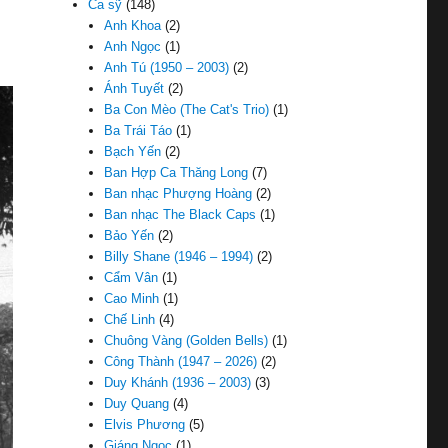
Ca sỹ
(148)
Anh Khoa
(2)
Anh Ngọc
(1)
Anh Tú (1950 – 2003)
(2)
Ánh Tuyết
(2)
Ba Con Mèo (The Cat's Trio)
(1)
Ba Trái Táo
(1)
Bạch Yến
(2)
Ban Hợp Ca Thăng Long
(7)
Ban nhạc Phượng Hoàng
(2)
Ban nhạc The Black Caps
(1)
Bảo Yến
(2)
Billy Shane (1946 – 1994)
(2)
Cẩm Vân
(1)
Cao Minh
(1)
Chế Linh
(4)
Chuông Vàng (Golden Bells)
(1)
Công Thành (1947 – 2026)
(2)
Duy Khánh (1936 – 2003)
(3)
Duy Quang
(4)
Elvis Phương
(5)
Giáng Ngọc
(1)