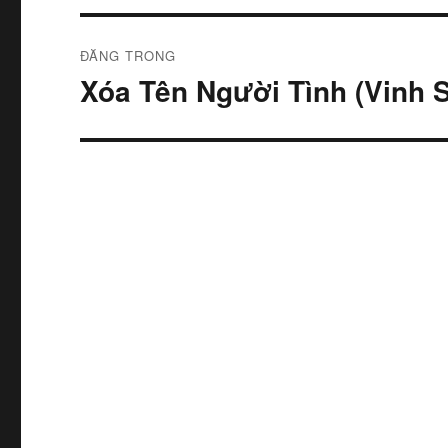
Điều
ĐĂNG TRONG
hướng
Xóa Tên Người Tình (Vinh 
bài
viết