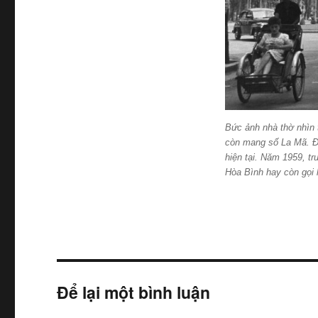
Bức ảnh nhà thờ nhìn 
còn mang số La Mã. Đ
hiện tại. Năm 1959, t
Hòa Bình hay còn gọi 
Để lại một bình luận