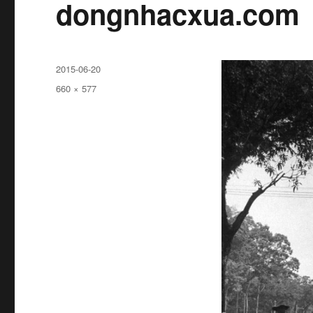
dongnhacxua.com
Đăng
2015-06-20
ngày
Kích
660 × 577
cỡ
đầy
đủ