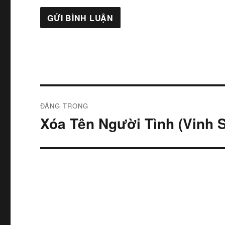
Điều
ĐĂNG TRONG
hướng
Xóa Tên Người Tình (Vinh 
bài
viết