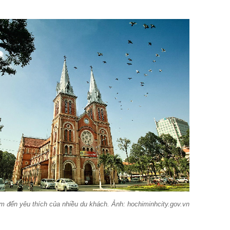
m đến yêu thích của nhiều du khách. Ảnh: hochiminhcity.gov.vn