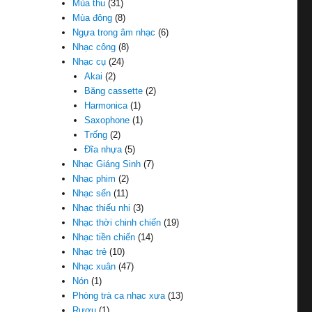
Mùa thu
(31)
Mùa đông
(8)
Ngựa trong âm nhạc
(6)
Nhạc công
(8)
Nhạc cụ
(24)
Akai
(2)
Băng cassette
(2)
Harmonica
(1)
Saxophone
(1)
Trống
(2)
Đĩa nhựa
(5)
Nhạc Giáng Sinh
(7)
Nhạc phim
(2)
Nhạc sến
(11)
Nhạc thiếu nhi
(3)
Nhạc thời chinh chiến
(19)
Nhạc tiền chiến
(14)
Nhạc trẻ
(10)
Nhạc xuân
(47)
Nón
(1)
Phòng trà ca nhạc xưa
(13)
Rượu
(1)