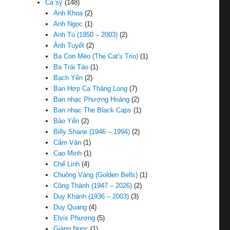
Ca sỹ
(148)
Anh Khoa
(2)
Anh Ngọc
(1)
Anh Tú (1950 – 2003)
(2)
Ánh Tuyết
(2)
Ba Con Mèo (The Cat's Trio)
(1)
Ba Trái Táo
(1)
Bạch Yến
(2)
Ban Hợp Ca Thăng Long
(7)
Ban nhạc Phượng Hoàng
(2)
Ban nhạc The Black Caps
(1)
Bảo Yến
(2)
Billy Shane (1946 – 1994)
(2)
Cẩm Vân
(1)
Cao Minh
(1)
Chế Linh
(4)
Chuông Vàng (Golden Bells)
(1)
Công Thành (1947 – 2026)
(2)
Duy Khánh (1936 – 2003)
(3)
Duy Quang
(4)
Elvis Phương
(5)
Giáng Ngọc
(1)