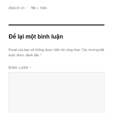
Đăng
Kích
2024-01-31
786 × 1024
ngày
cỡ
đầy
đủ
Để lại một bình luận
Email của bạn sẽ không được hiển thị công khai.
Các trường bắt
*
buộc được đánh dấu
BÌNH LUẬN
*