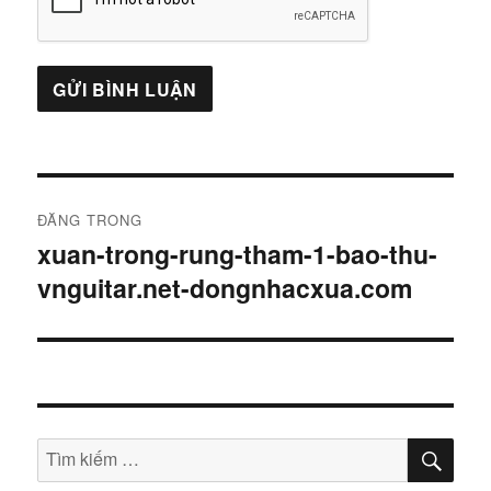
Điều
ĐĂNG TRONG
hướng
xuan-trong-rung-tham-1-bao-thu-
vnguitar.net-dongnhacxua.com
bài
viết
TÌM
Tìm
KIẾ
kiếm: