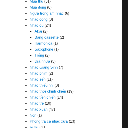
Mùa thu
(31)
Mùa đông
(8)
Ngựa trong âm nhạc
(6)
Nhạc công
(8)
Nhạc cụ
(24)
Akai
(2)
Băng cassette
(2)
Harmonica
(1)
Saxophone
(1)
Trống
(2)
Đĩa nhựa
(5)
Nhạc Giáng Sinh
(7)
Nhạc phim
(2)
Nhạc sến
(11)
Nhạc thiếu nhi
(3)
Nhạc thời chinh chiến
(19)
Nhạc tiền chiến
(14)
Nhạc trẻ
(10)
Nhạc xuân
(47)
Nón
(1)
Phòng trà ca nhạc xưa
(13)
Rượu
(1)