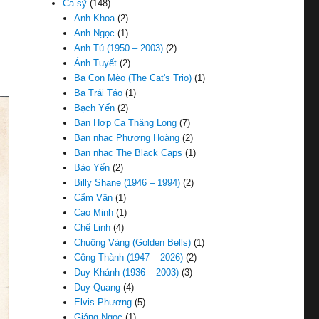
Ca sỹ
(148)
Anh Khoa
(2)
Anh Ngọc
(1)
Anh Tú (1950 – 2003)
(2)
Ánh Tuyết
(2)
Ba Con Mèo (The Cat's Trio)
(1)
Ba Trái Táo
(1)
Bạch Yến
(2)
Ban Hợp Ca Thăng Long
(7)
Ban nhạc Phượng Hoàng
(2)
Ban nhạc The Black Caps
(1)
Bảo Yến
(2)
Billy Shane (1946 – 1994)
(2)
Cẩm Vân
(1)
Cao Minh
(1)
Chế Linh
(4)
Chuông Vàng (Golden Bells)
(1)
Công Thành (1947 – 2026)
(2)
Duy Khánh (1936 – 2003)
(3)
Duy Quang
(4)
Elvis Phương
(5)
Giáng Ngọc
(1)