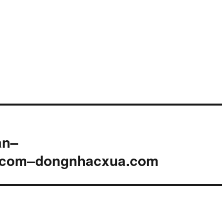
an–
.com–dongnhacxua.com