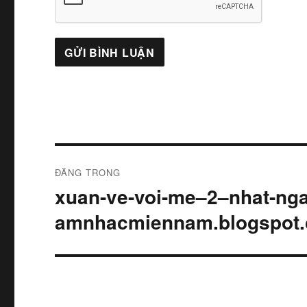
Điều
ĐĂNG TRONG
hướng
xuan-ve-voi-me–2–nhat-ng
bài
amnhacmiennam.blogspot
viết