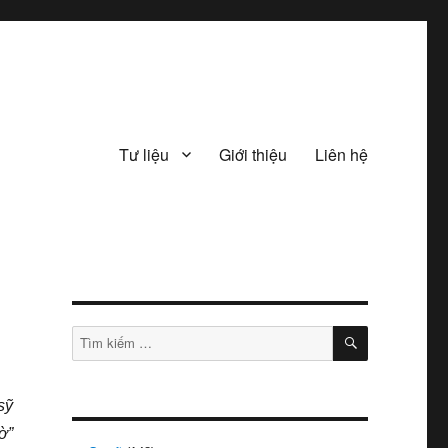
Tư liệu
Giới thiệu
Liên hệ
TÌM
Tìm
KIẾM
kiếm:
sỹ
ờ”