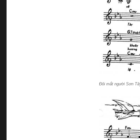
Đôi mắt người Sơn T