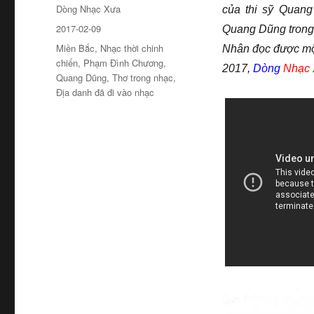
Tác
Dòng Nhạc Xưa
của thi sỹ Quan
giả
Đăng
2017-02-09
Quang Dũng trong 
ngày
Chuyên
Miền Bắc
,
Nhạc thời chinh
Nhân đọc được một 
mục
chiến
,
Phạm Đình Chương
,
2017,
Dòng
Nhạc
Quang Dũng
,
Thơ trong nhạc
,
Địa danh đã đi vào nhạc