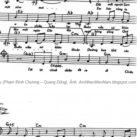
ây (Phạm Đình Chương – Quang Dũng). Ảnh: AmNhacMienNam.blogspot.com