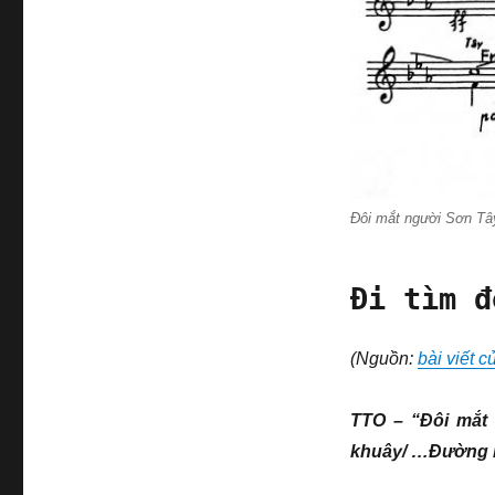
Đôi mắt người Sơn T
​Đi tìm 
(Nguồn:
bài viết 
TTO – “Đôi mắt 
khuây/ …Đường h