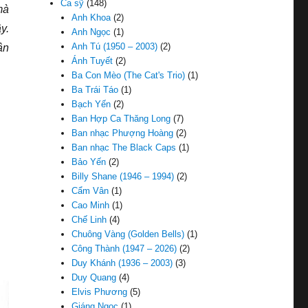
Ca sỹ
(148)
mà
Anh Khoa
(2)
y.
Anh Ngọc
(1)
Anh Tú (1950 – 2003)
(2)
ân
Ánh Tuyết
(2)
Ba Con Mèo (The Cat's Trio)
(1)
Ba Trái Táo
(1)
Bạch Yến
(2)
Ban Hợp Ca Thăng Long
(7)
Ban nhạc Phượng Hoàng
(2)
Ban nhạc The Black Caps
(1)
Bảo Yến
(2)
Billy Shane (1946 – 1994)
(2)
Cẩm Vân
(1)
Cao Minh
(1)
Chế Linh
(4)
Chuông Vàng (Golden Bells)
(1)
Công Thành (1947 – 2026)
(2)
Duy Khánh (1936 – 2003)
(3)
Duy Quang
(4)
Elvis Phương
(5)
Giáng Ngọc
(1)