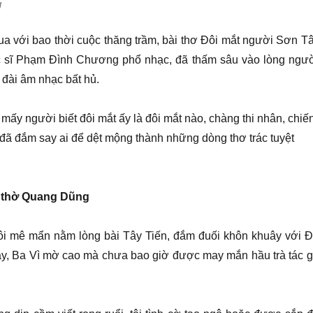
g
ua với bao thời cuộc thăng trầm, bài thơ Đôi mắt người Sơn Tâ
 sĩ Phạm Đình Chương phổ nhạc, đã thấm sâu vào lòng ngườ
đài âm nhạc bất hủ.
ấy người biết đôi mắt ấy là đôi mắt nào, chàng thi nhân, chiế
ã đắm say ai để dệt mộng thành những dòng thơ trác tuyệt
n thờ Quang Dũng
tôi mê mẩn nằm lòng bài Tây Tiến, đắm đuối khôn khuây với Đ
y, Ba Vì mờ cao mà chưa bao giờ được may mắn hầu trà tác g