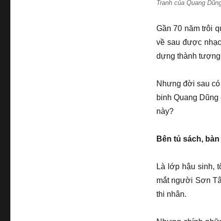
Tranh của Quang Dũn
Gần 70 năm trôi q
về sau được nhạc
dựng thành tượng 
Nhưng đời sau có m
binh Quang Dũng đ
này?
Bên tủ sách, bà
Là lớp hậu sinh, 
mắt người Sơn Tâ
thi nhân.