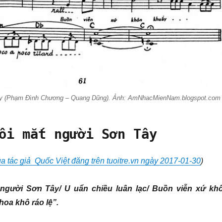
ây (Phạm Đình Chương – Quang Dũng). Ảnh: AmNhacMienNam.blogspot.com
đôi mắt người Sơn Tây
của tác giả Quốc Việt đăng trên tuoitre.vn ngày 2017-01-30
)
người Sơn Tây/ U uẩn chiều luân lạc/ Buồn viễn xứ kh
oa khô ráo lệ”.