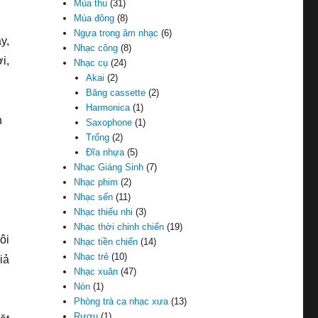
Mùa thu
(31)
Mùa đông
(8)
Ngựa trong âm nhạc
(6)
y,
Nhạc công
(8)
i,
Nhạc cụ
(24)
Akai
(2)
Băng cassette
(2)
Harmonica
(1)
n
Saxophone
(1)
Trống
(2)
Đĩa nhựa
(5)
Nhạc Giáng Sinh
(7)
Nhạc phim
(2)
Nhạc sến
(11)
Nhạc thiếu nhi
(3)
Nhạc thời chinh chiến
(19)
ôi
Nhạc tiền chiến
(14)
Nhạc trẻ
(10)
iả
Nhạc xuân
(47)
Nón
(1)
Phòng trà ca nhạc xưa
(13)
Rượu
(1)