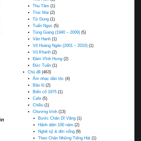
Thu Tâm
(1)
Trúc Mai
(2)
Từ Dung
(1)
Tuấn Ngọc
(5)
Tùng Giang (1940 – 2009)
(5)
Văn Hanh
(1)
Võ Hoàng Ngân (2001 – 2010)
(1)
Vũ Khanh
(2)
Đàm Vĩnh Hưng
(2)
Đức Tuấn
(1)
Chủ đề
(463)
Âm nhạc dân tộc
(4)
Bão lũ
(2)
Biến cố 1975
(1)
Cafe
(5)
Chiều
(1)
Chương trình
(13)
Bước Chân Dĩ Vãng
(1)
ôn
Hãnh diện 100 năm
(2)
Nghệ sỹ & đời sống
(9)
Theo Chân Những Tiếng Hát
(1)