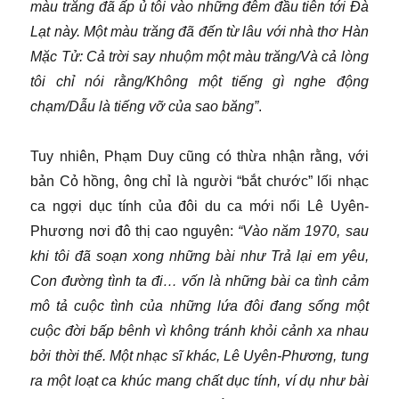
màu trăng đã ấp ủ tôi vào những đêm đầu tiên tới Đà
Lạt này. Một màu trăng đã đến từ lâu với nhà thơ Hàn
Mặc Tử: Cả trời say nhuộm một màu trăng/Và cả lòng
tôi chỉ nói rằng/Không một tiếng gì nghe động
chạm/Dẫu là tiếng vỡ của sao băng”
.
Tuy nhiên, Phạm Duy cũng có thừa nhận rằng, với
bản Cỏ hồng, ông chỉ là người “bắt chước” lối nhạc
ca ngợi dục tính của đôi du ca mới nổi Lê Uyên-
Phương nơi đô thị cao nguyên:
“Vào năm 1970, sau
khi tôi đã soạn xong những bài như Trả lại em yêu,
Con đường tình ta đi… vốn là những bài ca tình cảm
mô tả cuộc tình của những lứa đôi đang sống một
cuộc đời bấp bênh vì không tránh khỏi cảnh xa nhau
bởi thời thế. Một nhạc sĩ khác, Lê Uyên-Phương, tung
ra một loạt ca khúc mang chất dục tính, ví dụ như bài