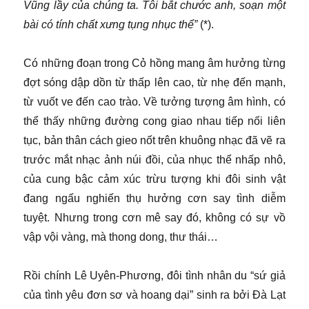
Vũng lầy của chúng ta. Tôi bắt chước anh, soạn một
bài có tính chất xưng tụng nhục thể”
(*).
Có những đoạn trong Cỏ hồng mang âm hưởng từng
đợt sóng dập dồn từ thấp lên cao, từ nhẹ đến mạnh,
từ vuốt ve đến cao trào. Về tưởng tượng âm hình, có
thể thấy những đường cong giao nhau tiếp nối liên
tục, bản thân cách gieo nốt trên khuông nhạc đã vẽ ra
trước mắt nhạc ảnh núi đồi, của nhục thể nhấp nhô,
của cung bậc cảm xúc trừu tượng khi đôi sinh vật
đang ngấu nghiến thụ hưởng cơn say tình diễm
tuyệt. Nhưng trong cơn mê say đó, không có sự vồ
vập vội vàng, mà thong dong, thư thái…
Rồi chính Lê Uyên-Phương, đôi tình nhân du “sứ giả
của tình yêu đơn sơ và hoang dại” sinh ra bởi Đà Lạt