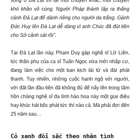
sống ở Đà Lạt thì lại một chuyện khác, một chuyện
khó khăn vô cùng. Người Pháp thành lập ra thắng
cảnh Đà Lạt để dành riêng cho người da trắng. Gánh
Đức Huy lên Đà Lạt dễ dàng vì anh Chúc đã đút tiền
cho Sở cảnh sát rồi”.
Tại Đà Lạt lần này, Phạm Duy gặp nghệ sĩ Lữ Liên,
tức thân phụ của ca sĩ Tuấn Ngọc vừa mới nhập cư,
đang làm việc cho một ban kịch tài tử và đài phát
thanh. Tuy nhiên, những cuộc hạnh ngộ với người,
với đất lần đầu tiên đã không đủ để nẩy lên trong tâm
hồn chàng nghệ sĩ đa tình hào hoa này một giai điệu
hay khúc hát bộc phát tức thì nào cả. Mà phải đợi đến
25 năm sau…
Cỏ xanh đổi sắc theo nhân tình