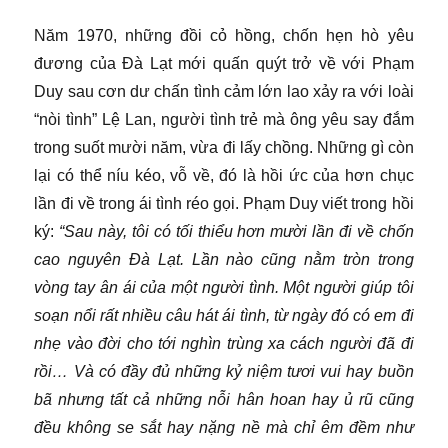
Năm 1970, những đồi cỏ hồng, chốn hẹn hò yêu
đương của Đà Lạt mới quấn quýt trở về với Phạm
Duy sau cơn dư chấn tình cảm lớn lao xảy ra với loài
“nòi tình” Lệ Lan, người tình trẻ mà ông yêu say đắm
trong suốt mười năm, vừa đi lấy chồng. Những gì còn
lại có thể níu kéo, vỗ về, đó là hồi ức của hơn chục
lần đi về trong ái tình réo gọi. Phạm Duy viết trong hồi
ký:
“Sau này, tôi có tối thiểu hơn mười lần đi về chốn
cao nguyên Đà Lạt. Lần nào cũng nằm tròn trong
vòng tay ân ái của một người tình. Một người giúp tôi
soạn nổi rất nhiều câu hát ái tình, từ ngày đó có em đi
nhẹ vào đời cho tới nghìn trùng xa cách người đã đi
rồi… Và có đầy đủ những kỷ niệm tươi vui hay buồn
bã nhưng tất cả những nỗi hân hoan hay ủ rũ cũng
đều không se sắt hay nặng nề mà chỉ êm đềm như