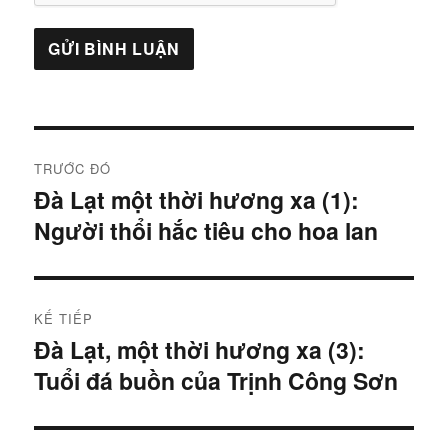
Điều
TRƯỚC ĐÓ
hướng
Đà Lạt một thời hương xa (1):
Bài
Người thổi hắc tiêu cho hoa lan
trước:
bài
viết
KẾ TIẾP
Đà Lạt, một thời hương xa (3):
Bài
Tuổi đá buồn của Trịnh Công Sơn
tiếp: