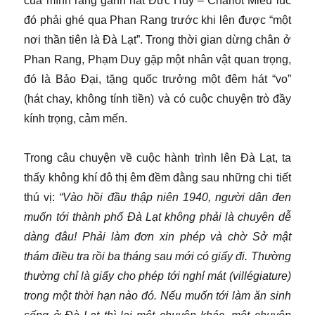
của mình rằng gánh hát Đức Huy – Charlot Miều lúc
đó phải ghé qua Phan Rang trước khi lên được “một
nơi thần tiên là Đà Lạt”. Trong thời gian dừng chân ở
Phan Rang, Phạm Duy gặp một nhân vật quan trọng,
đó là Bảo Đại, tặng quốc trưởng một đêm hát “vo”
(hát chay, không tính tiền) và có cuộc chuyện trò đầy
kính trọng, cảm mến.
Trong câu chuyện về cuộc hành trình lên Đà Lạt, ta
thấy không khí đô thị êm đềm đằng sau những chi tiết
thú vị:
“Vào hồi đầu thập niên 1940, người dân đen
muốn tới thành phố Đà Lạt không phải là chuyện dễ
dàng đâu! Phải làm đơn xin phép và chờ Sở mật
thám điều tra rồi ba tháng sau mới có giấy đi. Thường
thường chỉ là giấy cho phép tới nghỉ mát (villégiature)
trong một thời hạn nào đó. Nếu muốn tới làm ăn sinh