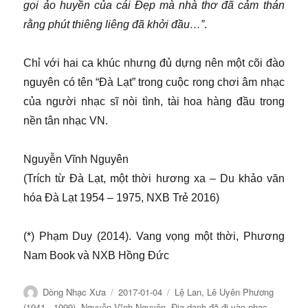
gọi ảo huyền của cái Đẹp mà nhà thơ đã cảm thán
rằng phút thiêng liêng đã khởi đầu…”
.
Chỉ với hai ca khúc nhưng đủ dựng nên một cõi đào
nguyên có tên “Đà Lạt” trong cuộc rong chơi âm nhạc
của người nhạc sĩ nòi tình, tài hoa hàng đầu trong
nền tân nhạc VN.
Nguyễn Vĩnh Nguyên
(Trích từ Đà Lạt, một thời hương xa – Du khảo văn
hóa Đà Lạt 1954 – 1975, NXB Trẻ 2016)
(*) Phạm Duy (2014). Vang vọng một thời, Phương
Nam Book và NXB Hồng Đức
Tác
Đăng
Chuyên
Dòng Nhạc Xưa
2017-01-04
Lệ Lan
,
Lê Uyên Phương
giả
ngày
mục
(1941 - 1999)
,
Nguyễn Vĩnh Nguyên
,
Địa danh đã đi vào nhạc