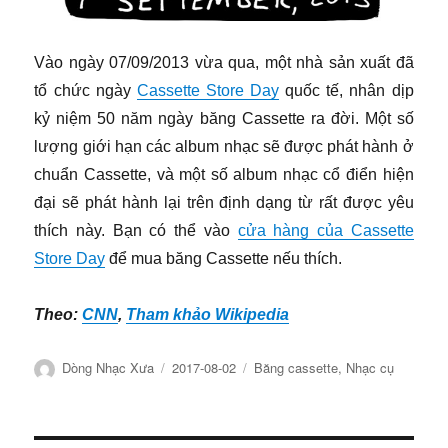
​
Vào ngày 07/09/2013 vừa qua, một nhà sản xuất đã
tổ chức ngày
Cassette Store Day
quốc tế, nhân dịp
kỷ niệm 50 năm ngày băng Cassette ra đời. Một số
lượng giới hạn các album nhạc sẽ được phát hành ở
chuẩn Cassette, và một số album nhạc cổ điển hiện
đại sẽ phát hành lại trên định dạng từ rất được yêu
thích này. Bạn có thể vào
cửa hàng của Cassette
Store Day
để mua băng Cassette nếu thích.
Theo:
CNN
,
Tham khảo Wikipedia
Tác
Đăng
Chuyên
Dòng Nhạc Xưa
2017-08-02
Băng cassette
,
Nhạc cụ
giả
ngày
mục