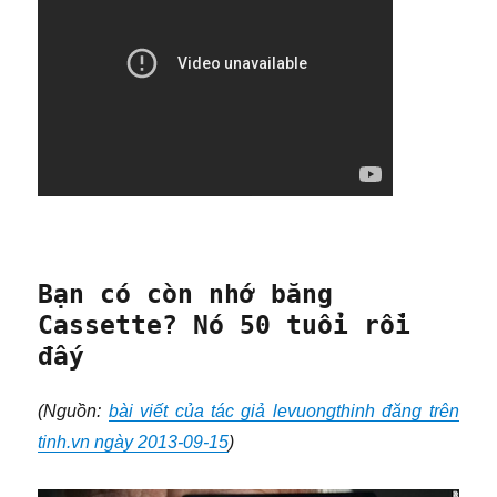
Bạn có còn nhớ băng
Cassette? Nó 50 tuổi rồi
đấy
(Nguồn:
bài viết của tác giả levuongthinh đăng trên
tinh.vn ngày 2013-09-15
)