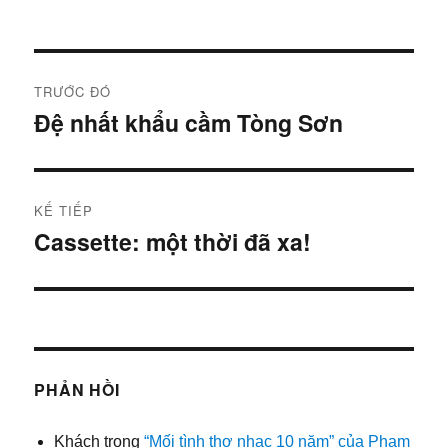
Điều
TRƯỚC ĐÓ
hướng
Đệ nhất khẩu cầm Tòng Sơn
Bài
trước:
bài
viết
KẾ TIẾP
Cassette: một thời đã xa!
Bài
tiếp:
PHẢN HỒI
Khách
trong
“Mối tình thơ nhạc 10 năm” của Phạm