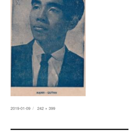
Đăng
Kích
2019-01-09
242 × 399
ngày
cỡ
đầy
đủ