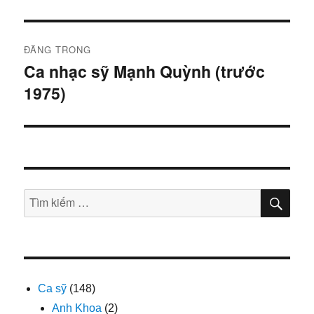
Điều
ĐĂNG TRONG
hướng
Ca nhạc sỹ Mạnh Quỳnh (trước
1975)
bài
viết
TÌM
Tìm
KIẾ
kiếm:
Ca sỹ
(148)
Anh Khoa
(2)