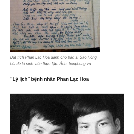
Bút tích Phan Lạc Hoa dành cho bác sĩ Sao Hồng,
hồi đó là sinh viên thực tập. Ảnh: tienphong.vn
“Lý lịch” bệnh nhân Phan Lạc Hoa