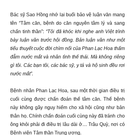
Bác sỹ Sao Hồng nhớ lại buổi bảo vệ luận văn mang
tên “Tâm căn, bệnh do căn nguyên tâm lý và sang
chấn tinh thần”:
“Tôi đã khóc khi nghe anh Việt trình
bày luận văn trước hội đồng. Bản luận văn như một
tiểu thuyết cuộc đời chìm nổi của Phan Lạc Hoa thấm
đẫm nước mắt và nhân tình thế thái. Mà không riêng
gì tôi. Các bạn tôi, các bác sỹ, y tá và hộ sinh đều rơi
nước mắt”.
Bệnh nhân Phan Lạc Hoa, sau một thời gian điều trị
cuối cùng được chẩn đoán thể tâm căn. Thể bệnh
này không gây nguy hiểm cho xã hội cũng như bản
thân họ. Chính chẩn đoán cuối cùng này đã tránh cho
ông khỏi phải đi điều trị lâu dài ở… Trâu Quỳ, nơi có
Bệnh viện Tâm thần Trung ương.