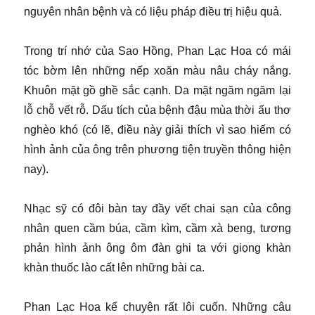
nguyên nhân bệnh và có liệu pháp điều trị hiệu quả.
Trong trí nhớ của Sao Hồng, Phan Lạc Hoa có mái
tóc bờm lên những nếp xoăn màu nâu cháy nắng.
Khuôn mặt gồ ghề sắc cạnh. Da mặt ngăm ngăm lại
lỗ chỗ vết rỗ. Dấu tích của bệnh đậu mùa thời ấu thơ
nghèo khó (có lẽ, điều này giải thích vì sao hiếm có
hình ảnh của ông trên phương tiện truyền thông hiện
nay).
Nhạc sỹ có đôi bàn tay đầy vết chai sạn của công
nhân quen cầm búa, cầm kìm, cầm xà beng, tương
phản hình ảnh ông ôm đàn ghi ta với giọng khàn
khàn thuốc lào cất lên những bài ca.
Phan Lạc Hoa kể chuyện rất lôi cuốn. Những câu