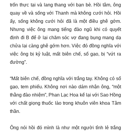
trốn thực tại và lang thang với bạn bè. Hồi tâm, ông
quay về và sống với Thanh mà không cưới hỏi. Hồi
ấy, sống không cưới hỏi đã là một điều ghê gớm.
Nhưng việc ông mang tiếng đào ngũ khi có quyết
định đi B để ở lại chăm sóc vợ đang bụng mang dạ
chửa lại càng ghê gớm hơn. Việc đó đồng nghĩa với
việc ông bị kỷ luật, mất biên chế, sổ gạo, bị “vứt ra
đường”.
“Mất biên chế, đồng nghĩa với trắng tay. Không có sổ
gạo, tem phiếu. Không nơi nào dám nhận ông, “một
thằng đào nhiệm”, Phan Lạc Hoa kể lại với Sao Hồng
với chất giọng thuốc lào trong khuôn viên khoa Tâm
thần.
Ông nói hồi đó mình là như một người tỉnh lẻ trắng