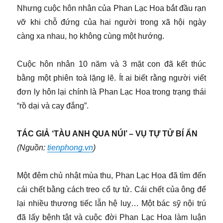
Nhưng cuộc hôn nhân của Phan Lạc Hoa bắt đầu rạn
vỡ khi chỗ đứng của hai người trong xã hội ngày
càng xa nhau, họ không cùng một hướng.
Cuộc hôn nhân 10 năm và 3 mặt con đã kết thúc
bằng một phiên toà lặng lẽ. Ít ai biết rằng người viết
đơn ly hôn lại chính là Phan Lạc Hoa trong trạng thái
“rồ dại và cay đắng”.
TÁC GIẢ ‘TÀU ANH QUA NÚI’ – VỤ TỰ TỬ BÍ ẨN
(Nguồn:
tienphong.vn
)
Một đêm chủ nhật mùa thu, Phan Lạc Hoa đã tìm đến
cái chết bằng cách treo cổ tự tử. Cái chết của ông để
lại nhiều thương tiếc lẫn hệ luỵ… Một bác sỹ nội trú
đã lấy bệnh tật và cuộc đời Phan Lạc Hoa làm luận