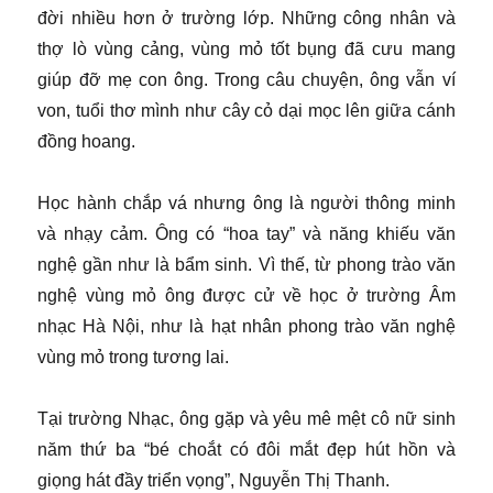
đời nhiều hơn ở trường lớp. Những công nhân và
thợ lò vùng cảng, vùng mỏ tốt bụng đã cưu mang
giúp đỡ mẹ con ông. Trong câu chuyện, ông vẫn ví
von, tuổi thơ mình như cây cỏ dại mọc lên giữa cánh
đồng hoang.
Học hành chắp vá nhưng ông là người thông minh
và nhạy cảm. Ông có “hoa tay” và năng khiếu văn
nghệ gần như là bẩm sinh. Vì thế, từ phong trào văn
nghệ vùng mỏ ông được cử về học ở trường Âm
nhạc Hà Nội, như là hạt nhân phong trào văn nghệ
vùng mỏ trong tương lai.
Tại trường Nhạc, ông gặp và yêu mê mệt cô nữ sinh
năm thứ ba “bé choắt có đôi mắt đẹp hút hồn và
giọng hát đầy triển vọng”, Nguyễn Thị Thanh.