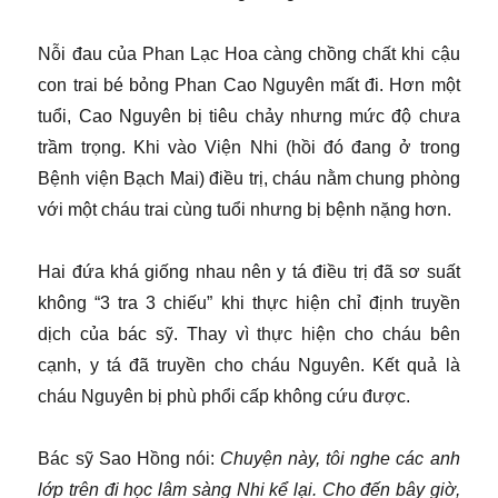
Nỗi đau của Phan Lạc Hoa càng chồng chất khi cậu
con trai bé bỏng Phan Cao Nguyên mất đi. Hơn một
tuổi, Cao Nguyên bị tiêu chảy nhưng mức độ chưa
trầm trọng. Khi vào Viện Nhi (hồi đó đang ở trong
Bệnh viện Bạch Mai) điều trị, cháu nằm chung phòng
với một cháu trai cùng tuổi nhưng bị bệnh nặng hơn.
Hai đứa khá giống nhau nên y tá điều trị đã sơ suất
không “3 tra 3 chiếu” khi thực hiện chỉ định truyền
dịch của bác sỹ. Thay vì thực hiện cho cháu bên
cạnh, y tá đã truyền cho cháu Nguyên. Kết quả là
cháu Nguyên bị phù phổi cấp không cứu được.
Bác sỹ Sao Hồng nói:
Chuyện này, tôi nghe các anh
lớp trên đi học lâm sàng Nhi kể lại. Cho đến bây giờ,