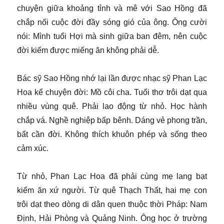
chuyện giữa khoảng tỉnh và mê với Sao Hồng đã
chắp nối cuộc đời đầy sóng gió của ông. Ông cười
nói: Mình tuổi Hợi mà sinh giữa ban đêm, nên cuộc
đời kiếm được miếng ăn không phải dễ.
Bác sỹ Sao Hồng nhớ lại lần được nhạc sỹ Phan Lạc
Hoa kể chuyện đời: Mồ côi cha. Tuổi thơ trôi dạt qua
nhiều vùng quê. Phải lao động từ nhỏ. Học hành
chắp vá. Nghề nghiệp bấp bênh. Dáng vẻ phong trần,
bất cần đời. Không thích khuôn phép và sống theo
cảm xúc.
Từ nhỏ, Phan Lạc Hoa đã phải cùng mẹ lang bạt
kiếm ăn xứ người. Từ quê Thạch Thất, hai mẹ con
trôi dạt theo dòng di dân quen thuộc thời Pháp: Nam
Định, Hải Phòng và Quảng Ninh. Ông học ở trường