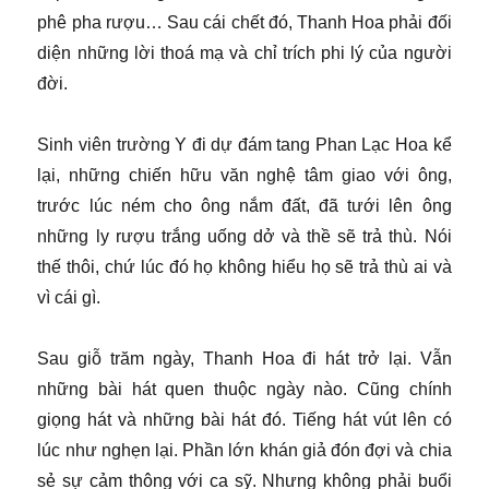
phê pha rượu… Sau cái chết đó, Thanh Hoa phải đối
diện những lời thoá mạ và chỉ trích phi lý của người
đời.
Sinh viên trường Y đi dự đám tang Phan Lạc Hoa kể
lại, những chiến hữu văn nghệ tâm giao với ông,
trước lúc ném cho ông nắm đất, đã tưới lên ông
những ly rượu trắng uống dở và thề sẽ trả thù. Nói
thế thôi, chứ lúc đó họ không hiểu họ sẽ trả thù ai và
vì cái gì.
Sau giỗ trăm ngày, Thanh Hoa đi hát trở lại. Vẫn
những bài hát quen thuộc ngày nào. Cũng chính
giọng hát và những bài hát đó. Tiếng hát vút lên có
lúc như nghẹn lại. Phần lớn khán giả đón đợi và chia
sẻ sự cảm thông với ca sỹ. Nhưng không phải buổi