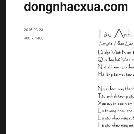
dongnhacxua.com
Đăng
2016-03-23
ngày
Kích
400 × 1466
cỡ
đầy
đủ