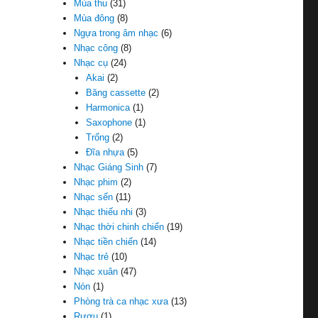
Mùa thu
(31)
Mùa đông
(8)
Ngựa trong âm nhạc
(6)
Nhạc công
(8)
Nhạc cụ
(24)
Akai
(2)
Băng cassette
(2)
Harmonica
(1)
Saxophone
(1)
Trống
(2)
Đĩa nhựa
(5)
Nhạc Giáng Sinh
(7)
Nhạc phim
(2)
Nhạc sến
(11)
Nhạc thiếu nhi
(3)
Nhạc thời chinh chiến
(19)
Nhạc tiền chiến
(14)
Nhạc trẻ
(10)
Nhạc xuân
(47)
Nón
(1)
Phòng trà ca nhạc xưa
(13)
Rượu
(1)