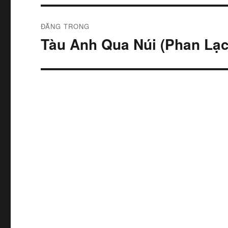
Điều
ĐĂNG TRONG
hướng
Tàu Anh Qua Núi (Phan Lạc
bài
viết