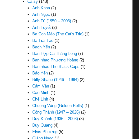
Ca sỹ
(148)
Anh Khoa
(2)
Anh Ngọc
(1)
Anh Tú (1950 – 2003)
(2)
Ánh Tuyết
(2)
Ba Con Mèo (The Cat's Trio)
(1)
Ba Trái Táo
(1)
Bạch Yến
(2)
Ban Hợp Ca Thăng Long
(7)
Ban nhạc Phượng Hoàng
(2)
Ban nhạc The Black Caps
(1)
Bảo Yến
(2)
Billy Shane (1946 – 1994)
(2)
Cẩm Vân
(1)
Cao Minh
(1)
Chế Linh
(4)
Chuông Vàng (Golden Bells)
(1)
Công Thành (1947 – 2026)
(2)
Duy Khánh (1936 – 2003)
(3)
Duy Quang
(4)
Elvis Phương
(5)
Giáng Ngọc
(1)