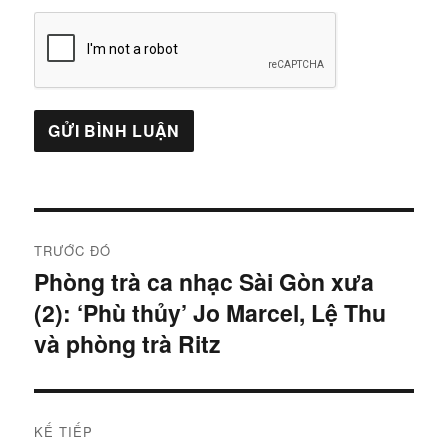
Điều
TRƯỚC ĐÓ
hướng
Phòng trà ca nhạc Sài Gòn xưa
Bài
(2): ‘Phù thủy’ Jo Marcel, Lệ Thu
trước:
bài
và phòng trà Ritz
viết
KẾ TIẾP