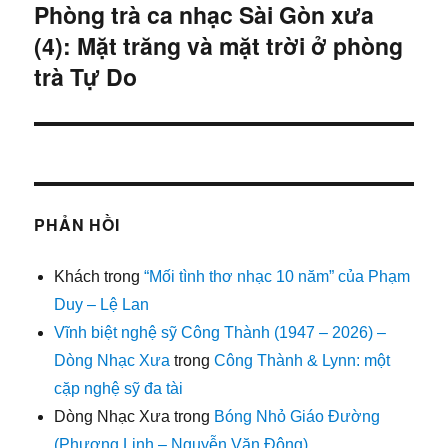
Phòng trà ca nhạc Sài Gòn xưa
Bài
(4): Mặt trăng và mặt trời ở phòng
tiếp:
trà Tự Do
PHẢN HỒI
Khách
trong
“Mối tình thơ nhạc 10 năm” của Phạm
Duy – Lệ Lan
Vĩnh biệt nghệ sỹ Công Thành (1947 – 2026) –
Dòng Nhạc Xưa
trong
Công Thành & Lynn: một
cặp nghệ sỹ đa tài
Dòng Nhạc Xưa
trong
Bóng Nhỏ Giáo Đường
(Phượng Linh – Nguyễn Văn Đông)