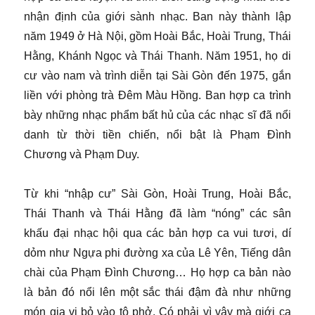
nhận định của giới sành nhạc. Ban này thành lập
năm 1949 ở Hà Nội, gồm Hoài Bắc, Hoài Trung, Thái
Hằng, Khánh Ngọc và Thái Thanh. Năm 1951, họ di
cư vào nam và trình diễn tại Sài Gòn đến 1975, gắn
liền với phòng trà Đêm Màu Hồng. Ban hợp ca trình
bày những nhạc phẩm bất hủ của các nhạc sĩ đã nổi
danh từ thời tiền chiến, nổi bật là Phạm Đình
Chương và Phạm Duy.
Từ khi “nhập cư” Sài Gòn, Hoài Trung, Hoài Bắc,
Thái Thanh và Thái Hằng đã làm “nóng” các sân
khấu đại nhạc hội qua các bản hợp ca vui tươi, dí
dỏm như Ngựa phi đường xa của Lê Yên, Tiếng dân
chài của Phạm Đình Chương… Họ hợp ca bản nào
là bản đó nổi lên một sắc thái đậm đà như những
món gia vị bỏ vào tô phở. Có phải vì vậy mà giới ca