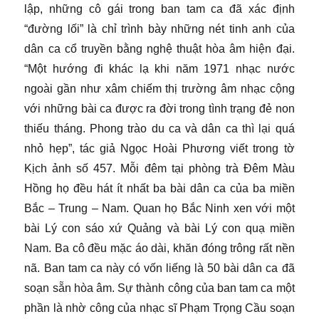
lập, những cô gái trong ban tam ca đã xác định
“đường lối” là chỉ trình bày những nét tinh anh của
dân ca cổ truyền bằng nghệ thuật hòa âm hiện đại.
“Một hướng đi khác lạ khi năm 1971 nhạc nước
ngoài gần như xâm chiếm thị trường âm nhạc cộng
với những bài ca được ra đời trong tình trạng đẻ non
thiếu tháng. Phong trào du ca và dân ca thì lại quá
nhỏ hẹp”, tác giả Ngọc Hoài Phương viết trong tờ
Kịch ảnh số 457. Mỗi đêm tại phòng trà Đêm Màu
Hồng họ đều hát ít nhất ba bài dân ca của ba miền
Bắc – Trung – Nam. Quan họ Bắc Ninh xen với một
bài Lý con sáo xứ Quảng và bài Lý con quạ miền
Nam. Ba cô đều mặc áo dài, khăn đóng trông rất nền
nã. Ban tam ca này có vốn liếng là 50 bài dân ca đã
soạn sẵn hòa âm. Sự thành công của ban tam ca một
phần là nhờ công của nhạc sĩ Phạm Trọng Cầu soạn