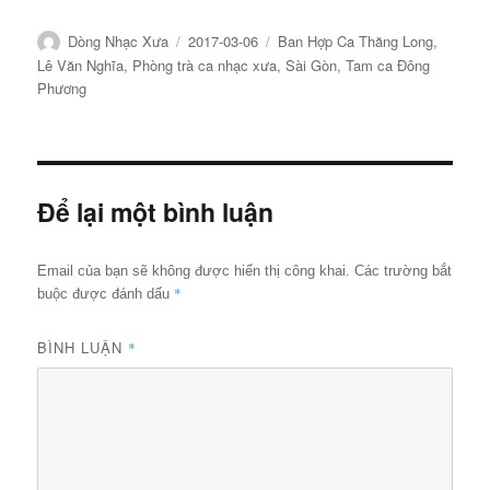
Tác
Đăng
Chuyên
Dòng Nhạc Xưa
2017-03-06
Ban Hợp Ca Thăng Long
,
giả
ngày
mục
Lê Văn Nghĩa
,
Phòng trà ca nhạc xưa
,
Sài Gòn
,
Tam ca Đông
Phương
Để lại một bình luận
Email của bạn sẽ không được hiển thị công khai.
Các trường bắt
*
buộc được đánh dấu
BÌNH LUẬN
*