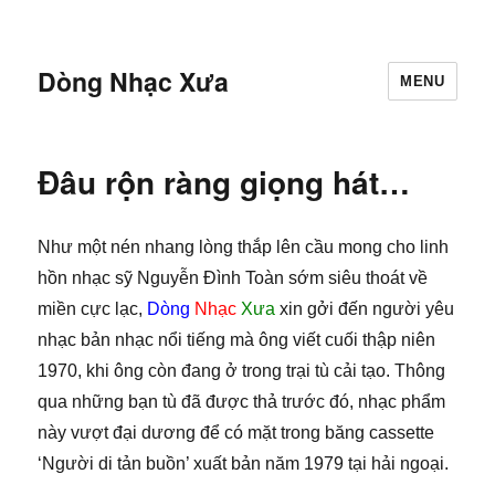
Dòng Nhạc Xưa
MENU
Đâu rộn ràng giọng hát…
Như một nén nhang lòng thắp lên cầu mong cho linh
hồn nhạc sỹ Nguyễn Đình Toàn sớm siêu thoát về
miền cực lạc,
Dòng
Nhạc
Xưa
xin gởi đến người yêu
nhạc bản nhạc nổi tiếng mà ông viết cuối thập niên
1970, khi ông còn đang ở trong trại tù cải tạo. Thông
qua những bạn tù đã được thả trước đó, nhạc phẩm
này vượt đại dương để có mặt trong băng cassette
‘Người di tản buồn’ xuất bản năm 1979 tại hải ngoại.