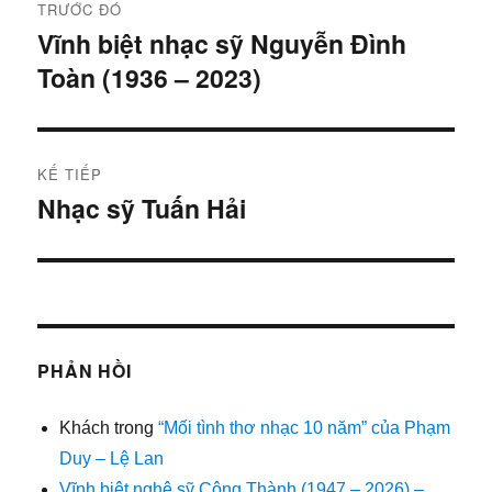
TRƯỚC ĐÓ
hướng
Vĩnh biệt nhạc sỹ Nguyễn Đình
Bài
Toàn (1936 – 2023)
trước:
bài
viết
KẾ TIẾP
Nhạc sỹ Tuấn Hải
Bài
tiếp:
PHẢN HỒI
Khách
trong
“Mối tình thơ nhạc 10 năm” của Phạm
Duy – Lệ Lan
Vĩnh biệt nghệ sỹ Công Thành (1947 – 2026) –