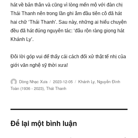
hát về bản thân và cũng vì lòng mến mộ với đàn chị
Thái Thanh nên trong lần ghi âm đầu tiên cô đã hát
hai chữ ‘Thái Thanh’. Sau này, những ai hiểu chuyện
đều đã hát đúng nguyên tác: ‘đâu rộn ràng giọng hát
Khánh Ly’.
Đôi lời góp vui để thấy cái cách đối xử thật tế nhị của
giới văn nghệ sỹ thời xưa!
Tác
Đăng
Chuyên
Dòng Nhạc Xưa
2023-12-05
Khánh Ly
,
Nguyễn Đình
giả
ngày
mục
Toàn (1936 - 2023)
,
Thái Thanh
Để lại một bình luận