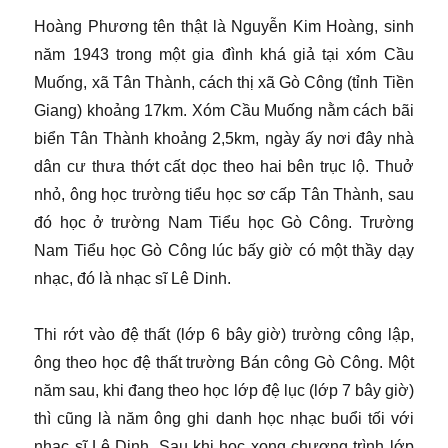
Hoàng Phương tên thật là Nguyễn Kim Hoàng, sinh
năm 1943 trong một gia đình khá giả tại xóm Cầu
Muống, xã Tân Thành, cách thị xã Gò Công (tỉnh Tiền
Giang) khoảng 17km. Xóm Cầu Muống nằm cách bãi
biển Tân Thành khoảng 2,5km, ngày ấy nơi đây nhà
dân cư thưa thớt cất dọc theo hai bên trục lộ. Thuở
nhỏ, ông học trường tiểu học sơ cấp Tân Thành, sau
đó học ở trường Nam Tiểu học Gò Công. Trường
Nam Tiểu học Gò Công lúc bấy giờ có một thầy dạy
nhạc, đó là nhạc sĩ Lê Dinh.
Thi rớt vào đệ thất (lớp 6 bây giờ) trường công lập,
ông theo học đệ thất trường Bán công Gò Công. Một
năm sau, khi đang theo học lớp đệ lục (lớp 7 bây giờ)
thì cũng là năm ông ghi danh học nhạc buổi tối với
nhạc sĩ Lê Dinh. Sau khi học xong chương trình lớp