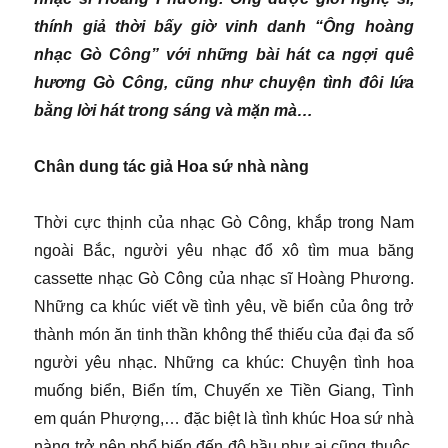
thính giả thời bấy giờ vinh danh “Ông hoàng
nhạc Gò Công” với những bài hát ca ngợi quê
hương Gò Công, cũng như chuyện tình đôi lứa
bằng lời hát trong sáng và mặn mà…
Chân dung tác giả Hoa sứ nhà nàng
Thời cực thịnh của nhạc Gò Công, khắp trong Nam
ngoài Bắc, người yêu nhạc đổ xô tìm mua băng
cassette nhạc Gò Công của nhạc sĩ Hoàng Phương.
Những ca khúc viết về tình yêu, về biển của ông trở
thành món ăn tinh thần không thể thiếu của đại đa số
người yêu nhạc. Những ca khúc: Chuyện tình hoa
muống biển, Biển tím, Chuyến xe Tiền Giang, Tình
em quán Phượng,… đặc biệt là tình khúc Hoa sứ nhà
nàng trở nên phổ biến đến độ hầu như ai cũng thuộc.