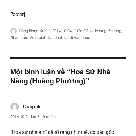
[footer]
Tác
Đăng
Chuyên
Dòng Nhạc Xưa
2014-10-04
Gò Công
,
Hoàng Phương
,
giả
ngày
mục
Nhạc sến
,
Vĩnh biệt
,
Địa danh đã đi vào nhạc
Một bình luận về “Hoa Sứ Nhà
Nàng (Hoàng Phương)”
Dakpek
viết:
2014-10-31 lúc 6:18 chiều
“Hoa sứ nhà em” đã rõ ràng như thế, có bản gốc