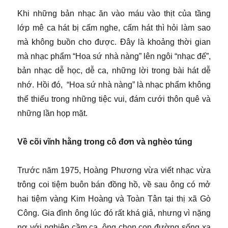
Khi những bản nhạc ăn vào máu vào thịt của tầng
lớp mê ca hát bị cấm nghe, cấm hát thì hỏi làm sao
mà không buồn cho được. Đây là khoảng thời gian
mà nhạc phẩm “Hoa sứ nhà nàng” lên ngôi “nhạc đế”,
bản nhạc dễ học, dễ ca, những lời trong bài hát dễ
nhớ. Hồi đó, “Hoa sứ nhà nàng” là nhạc phẩm không
thể thiếu trong những tiệc vui, đám cưới thôn quê và
những lần họp mặt.
Về cõi vĩnh hằng trong cô đơn và nghèo túng
Trước năm 1975, Hoàng Phương vừa viết nhạc vừa
trông coi tiệm buôn bán đồng hồ, về sau ông có mở
hai tiệm vàng Kim Hoàng và Toàn Tân tại thị xã Gò
Công. Gia đình ông lúc đó rất khá giả, nhưng vì nặng
nợ với nghiệp cầm ca, ông chọn con đường sống xa