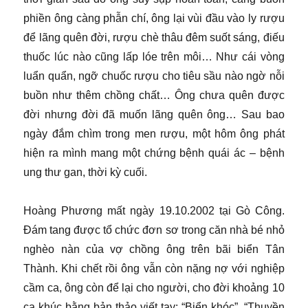
phiền ông càng phẫn chí, ông lại vùi đầu vào ly rượu
để lãng quên đời, rượu chè thâu đêm suốt sáng, điếu
thuốc lúc nào cũng lấp lóe trên môi… Như cái vòng
luẩn quẩn, ngỡ chuốc rượu cho tiêu sầu nào ngờ nỗi
buồn như thêm chồng chất… Ông chưa quên được
đời nhưng đời đã muốn lãng quên ông… Sau bao
ngày đắm chìm trong men rượu, một hôm ông phát
hiện ra mình mang một chứng bệnh quái ác – bệnh
ung thư gan, thời kỳ cuối.
Hoàng Phương mất ngày 19.10.2002 tại Gò Công.
Đám tang được tổ chức đơn sơ trong căn nhà bé nhỏ
nghèo nàn của vợ chồng ông trên bãi biển Tân
Thành. Khi chết rồi ông vẫn còn nặng nợ với nghiệp
cầm ca, ông còn để lại cho người, cho đời khoảng 10
ca khúc bằng bản thảo viết tay: “Biển khóc”, “Thuyền