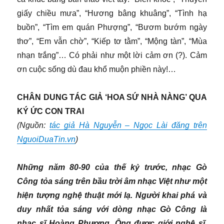
giấy chiều mưa”, “Hương bâng khuâng”, “Tình hạ
buồn”, “Tìm em quán Phượng”, “Bươm bướm ngày
thơ”, “Em vẫn chờ”, “Kiếp tơ tằm”, “Mộng tàn”, “Mùa
nhạn trắng”… Có phải như một lời cảm ơn (?). Cảm
ơn cuộc sống dù đau khổ muộn phiền này!…
CHÂN DUNG TÁC GIẢ ‘HOA SỨ NHÀ NÀNG’ QUA
KÝ ỨC CON TRAI
(Nguồn:
tác giả Hà Nguyễn – Ngọc Lài đăng trên
NguoiDuaTin.vn
)
Những năm 80-90 của thế kỷ trước, nhạc Gò
Công tỏa sáng trên bầu trời âm nhạc Việt như một
hiện tượng nghệ thuật mới lạ. Người khai phá và
duy nhất tỏa sáng với dòng nhạc Gò Công là
nhạc sĩ Hoàng Phương. Ông được giới nghệ sĩ,