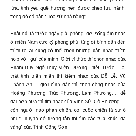
lứa, tình yêu quê hương nên được phép lưu hành,
trong đó có bản “Hoa sứ nhà nàng”.
Phải nói là trước ngày giải phóng, đời sống âm nhạc
ở miền Nam cực kỳ phong phú, từ giới bình dân đến
trí thức, ai cũng có thể chọn những bản nhạc thích
hợp với “gu” của mình. Giới trí thức thì chọn nhạc của
Phạm Duy, Ngô Thụy Miên, Dương Thiệu Tước…, ai
thất tình triền miên thì kiếm nhạc của Đỗ Lễ, Vũ
Thành An…, giới bình dân thì chọn dòng nhạc của
Hoàng Phương, Trúc Phương, Lam Phương…, dễ
dãi hơn nữa thì tìm nhạc của Vinh Sử, Cô Phượng…,
còn người nào phản chiến, coi cuộc chiến là sự ô
nhục, huynh đệ tương tàn thì tìm các “Ca khúc da
vàng” của Trịnh Công Sơn.