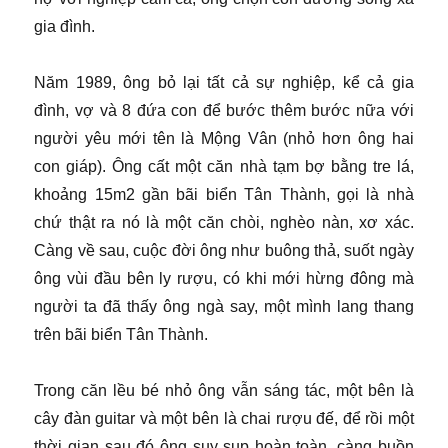
gia đình.
Năm 1989, ông bỏ lại tất cả sự nghiệp, kể cả gia
đình, vợ và 8 đứa con để bước thêm bước nữa với
người yêu mới tên là Mộng Vân (nhỏ hơn ông hai
con giáp). Ông cất một căn nhà tạm bợ bằng tre lá,
khoảng 15m2 gần bãi biển Tân Thành, gọi là nhà
chứ thật ra nó là một căn chòi, nghèo nàn, xơ xác.
Càng về sau, cuộc đời ông như buông thả, suốt ngày
ông vùi đầu bên ly rượu, có khi mới hừng đông mà
người ta đã thấy ông ngà say, một mình lang thang
trên bãi biển Tân Thành.
Trong căn lều bé nhỏ ông vẫn sáng tác, một bên là
cây đàn guitar và một bên là chai rượu đế, để rồi một
thời gian sau đó ông suy sụp hoàn toàn, càng buồn