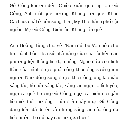
Gò Công khi em đến; Chiều xuân qua thị trấn Gò
Công; Ánh mắt quê hương; Khung trời quê; Khúc
Cachiusa hát ở bên sông Tiền; Mỹ Tho thành phố cội
nguồn; Mẹ Gò Công; Biển tím; Khung trời quê…
Anh Hoàng Tùng chia sẻ: “Năm đó, bộ Văn hóa cho
lưu hành bản Hoa sứ nhà nàng của cha tôi trên các
phương tiện thông tin đại chúng. Nghe đứa con tinh
thần của mình được phát công khai, ông sướng run
người. Như dòng sông được khơi lòng, ông lao vào
sáng tác, hồ hởi sáng tác, sáng tác ngợi ca tình yêu,
ngợi ca quê hương Gò Công, ngợi ca biển nơi gắn
liền với tuổi thơ ông. Thời điểm này nhạc Gò Công
đang trên đà đi lên và những sáng tác của ông đã
tiếp bước cho nó bay cao hơn, xa hơn”.