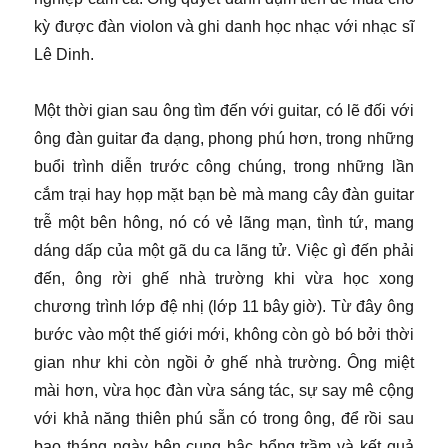
kỳ được đàn violon và ghi danh học nhạc với nhạc sĩ
Lê Dinh.
Một thời gian sau ông tìm đến với guitar, có lẽ đối với
ông đàn guitar đa dạng, phong phú hơn, trong những
buổi trình diễn trước công chúng, trong những lần
cắm trại hay họp mặt bạn bè mà mang cây đàn guitar
trễ một bên hông, nó có vẻ lãng mạn, tình tứ, mang
dáng dấp của một gã du ca lãng tử. Việc gì đến phải
đến, ông rời ghế nhà trường khi vừa học xong
chương trình lớp đệ nhị (lớp 11 bây giờ). Từ đây ông
bước vào một thế giới mới, không còn gò bó bởi thời
gian như khi còn ngồi ở ghế nhà trường. Ông miệt
mài hơn, vừa học đàn vừa sáng tác, sự say mê cộng
với khả năng thiên phú sẵn có trong ông, để rồi sau
bao tháng ngày bên cung bậc bổng trầm và kết quả