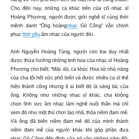
Cho đến nay, những ca khúc trên của cố nhạc sĩ
Hoàng Phương, người được giới nghệ sĩ cùng thời
mệnh danh “Ông hoàng
nhạc
Gò Công” vẫn chinh
phục
tình yêu
âm nhạc của người đời.
Anh Nguyễn Hoàng Tùng, người con trai duy nhất
được thừa hưởng những tinh hoa của nhạc sĩ Hoàng
Phương cho biết: “Mặc dù, ca khúc Hoa sứ nhà nàng
của cha tôi hết sức phổ biến và được nhiều ca sĩ thể
hiện thành công nhưng ít ai biết đó là sáng tác của
ông. Không như những nhạc sĩ khác, cha không
chọn lĩnh vực âm nhạc làm nghề nuôi thân mà chỉ
xem đó như một thú chơi tao nhã, thỏa niềm đam mê.
Và ông đã biến niềm đam mê đó của mình thành
niềm đam mê của người khác khi góp phần đưa
nhạc Gò Công đến đỉnh của nó vào những năm 80-