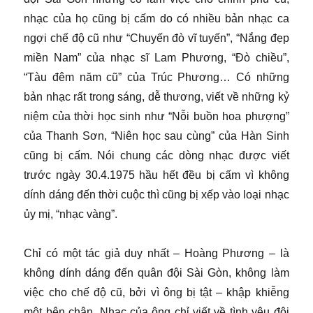
nhạc của họ cũng bị cấm do có nhiều bản nhạc ca
ngợi chế độ cũ như “Chuyến đò vĩ tuyến”, “Nắng đẹp
miền Nam” của nhạc sĩ Lam Phương, “Đò chiều”,
“Tàu đêm năm cũ” của Trúc Phương… Có những
bản nhạc rất trong sáng, dễ thương, viết về những kỷ
niệm của thời học sinh như “Nỗi buồn hoa phượng”
của Thanh Sơn, “Niên học sau cùng” của Hàn Sinh
cũng bị cấm. Nói chung các dòng nhạc được viết
trước ngày 30.4.1975 hầu hết đều bị cấm vì không
dính dáng đến thời cuộc thì cũng bị xếp vào loại nhạc
ủy mị, “nhạc vàng”.
Chỉ có một tác giả duy nhất – Hoàng Phương – là
không dính dáng đến quân đội Sài Gòn, không làm
việc cho chế độ cũ, bởi vì ông bị tật – khập khiễng
một bên chân. Nhạc của ông chỉ viết về tình yêu đôi