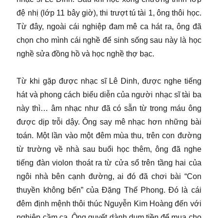
đệ nhị (lớp 11 bây giờ), thi trượt tú tài 1, ông thôi học.
Từ đây, ngoài cái nghiệp đam mê ca hát ra, ông đã
chọn cho mình cái nghề để sinh sống sau này là học
nghề sửa đồng hồ và học nghề thợ bạc.
Từ khi gặp được nhạc sĩ Lê Dinh, được nghe tiếng
hát và phong cách biểu diễn của người nhạc sĩ tài ba
này thì… âm nhạc như đã có sẵn từ trong máu ông
được dịp trỗi dậy. Ông say mê nhạc hơn những bài
toán. Một lần vào một đêm mùa thu, trên con đường
từ trường về nhà sau buổi học thêm, ông đã nghe
tiếng đàn violon thoát ra từ cửa sổ trên tầng hai của
ngôi nhà bên cạnh đường, ai đó đã chơi bài “Con
thuyền không bến” của Đặng Thế Phong. Đó là cái
đêm định mệnh thôi thúc Nguyễn Kim Hoàng đến với
nghiệp cầm ca. Ông quyết dành dụm tiền để mua cho