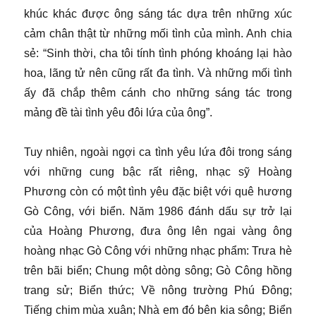
khúc khác được ông sáng tác dựa trên những xúc
cảm chân thật từ những mối tình của mình. Anh chia
sẻ: “Sinh thời, cha tôi tính tình phóng khoáng lại hào
hoa, lãng tử nên cũng rất đa tình. Và những mối tình
ấy đã chắp thêm cánh cho những sáng tác trong
mảng đề tài tình yêu đôi lứa của ông”.
Tuy nhiên, ngoài ngợi ca tình yêu lứa đôi trong sáng
với những cung bậc rất riêng, nhạc sỹ Hoàng
Phương còn có một tình yêu đặc biệt với quê hương
Gò Công, với biển. Năm 1986 đánh dấu sự trở lại
của Hoàng Phương, đưa ông lên ngai vàng ông
hoàng nhạc Gò Công với những nhạc phẩm: Trưa hè
trên bãi biển; Chung một dòng sông; Gò Công hồng
trang sử; Biển thức; Về nông trường Phú Đông;
Tiếng chim mùa xuân; Nhà em đó bên kia sông; Biển