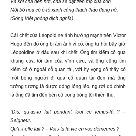
Và khi cha đến nơi, cha sẽ đặt trên mộ của con
Một bó hoa có ô-rô xanh cùng thạch thảo đang nở.
(Sóng Việt phỏng dịch nghĩa)
Cái chết của Léopoldine ảnh hưởng mạnh trên Victor
Hugo đến độ ông bị ám ảnh vì cô, ông tự hỏi bây giờ
Léopoldine ở đâu sau khi chết. Ông tìm kiếm cô qua
khung cửa tối tăm của vĩnh cửu, và ông cũng tìm
kiếm cô ở ngoài cỗ quan tài, với hy vọng cô thấy có
một bóng người đi qua cỗ quan tài đen mà ông
tưởng tượng là được đóng lỏng lẻo, người đó chính
là ông đã tìm đến bên cô trong bóng tối thiên thu.
“Dis, qu’as-tu fait pendant tout ce temps-là ? –
Seigneur,
Qu’a-t-elle fait ? – Vois-tu la vie en vos demeures ?