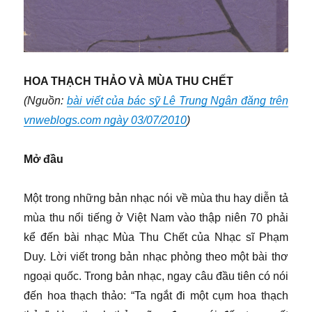
HOA THẠCH THẢO VÀ MÙA THU CHẾT
(Nguồn:
bài viết của bác sỹ Lê Trung Ngân đăng trên
vnweblogs.com ngày 03/07/2010
)
Mở đầu
Một trong những bản nhạc nói về mùa thu hay diễn tả
mùa thu nổi tiếng ở Việt Nam vào thập niên 70 phải
kể đến bài nhạc Mùa Thu Chết của Nhạc sĩ Phạm
Duy. Lời viết trong bản nhạc phỏng theo một bài thơ
ngoại quốc. Trong bản nhạc, ngay câu đầu tiên có nói
đến hoa thạch thảo: “Ta ngắt đi một cụm hoa thạch