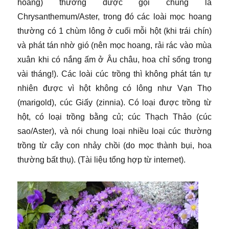
hoang) thường được gọi chung là
Chrysanthemum/Aster, trong đó các loài mọc hoang
thường có 1 chùm lông ở cuối mỗi hột (khi trái chín)
và phát tán nhờ gió (nên mọc hoang, rải rác vào mùa
xuân khi có nắng ấm ở Âu châu, hoa chỉ sống trong
vài tháng!). Các loài cúc trồng thì không phát tán tự
nhiên được vì hột không có lông như Vạn Thọ
(marigold), cúc Giấy (zinnia). Có loại được trồng từ
hột, có loại trồng bằng củ; cúc Thạch Thảo (cúc
sao/Aster), và nói chung loại nhiều loại cúc thường
trồng từ cây con nhảy chồi (do mọc thành bụi, hoa
thường bất thụ). (Tài liệu tổng hợp từ internet).