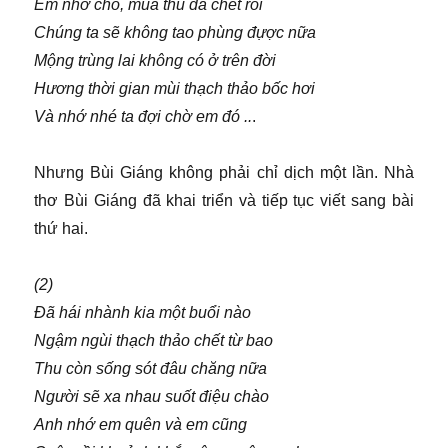
Em nhớ cho, mùa thu đã chết rồi
Chúng ta sẽ không tao phùng đựợc nữa
Mộng trùng lai không có ở trên đời
Hương thời gian mùi thạch thảo bốc hơi
Và nhớ nhé ta đợi chờ em đó ..
.
Nhưng Bùi Giáng không phải chỉ dịch một lần. Nhà
thơ Bùi Giáng đã khai triển và tiếp tục viết sang bài
thứ hai.
(2)
Đã hái nhành kia một buổi nào
Ngậm ngùi thạch thảo chết từ bao
Thu còn sống sót đâu chăng nữa
Người sẽ xa nhau suốt điệu chào
Anh nhớ em quên và em cũng