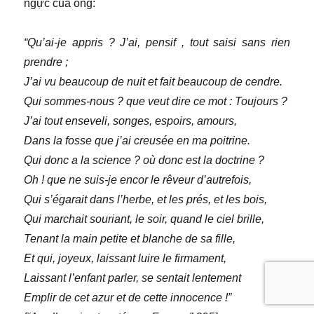
ngực của ông:
“Qu’ai-je appris ? J’ai, pensif , tout saisi sans rien
prendre ;
J’ai vu beaucoup de nuit et fait beaucoup de cendre.
Qui sommes-nous ? que veut dire ce mot : Toujours ?
J’ai tout enseveli, songes, espoirs, amours,
Dans la fosse que j’ai creusée en ma poitrine.
Qui donc a la science ? où donc est la doctrine ?
Oh ! que ne suis-je encor le rêveur d’autrefois,
Qui s’égarait dans l’herbe, et les prés, et les bois,
Qui marchait souriant, le soir, quand le ciel brille,
Tenant la main petite et blanche de sa fille,
Et qui, joyeux, laissant luire le firmament,
Laissant l’enfant parler, se sentait lentement
Emplir de cet azur et de cette innocence !”