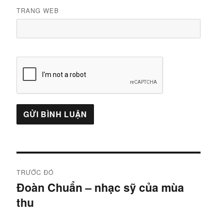
TRANG WEB
Điều
TRƯỚC ĐÓ
hướng
Đoàn Chuẩn – nhạc sỹ của mùa
Bài
thu
trước:
bài