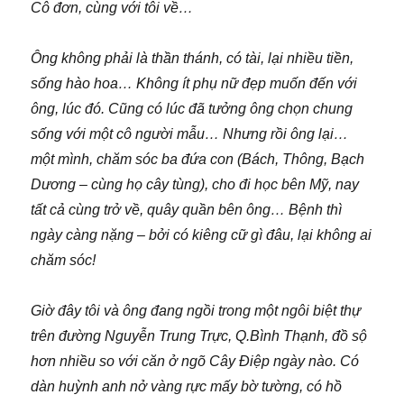
Cô đơn, cùng với tôi về…
Ông không phải là thần thánh, có tài, lại nhiều tiền,
sống hào hoa… Không ít phụ nữ đẹp muốn đến với
ông, lúc đó. Cũng có lúc đã tưởng ông chọn chung
sống với một cô người mẫu… Nhưng rồi ông lại…
một mình, chăm sóc ba đứa con (Bách, Thông, Bạch
Dương – cùng họ cây tùng), cho đi học bên Mỹ, nay
tất cả cùng trở về, quây quần bên ông… Bệnh thì
ngày càng nặng – bởi có kiêng cữ gì đâu, lại không ai
chăm sóc!
Giờ đây tôi và ông đang ngồi trong một ngôi biệt thự
trên đường Nguyễn Trung Trực, Q.Bình Thạnh, đồ sộ
hơn nhiều so với căn ở ngõ Cây Điệp ngày nào. Có
dàn huỳnh anh nở vàng rực mấy bờ tường, có hồ