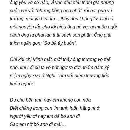
ông yêu vợ cỡ nào, vì vẫn đều đều tham gia những
cuộc vui với “những bông hoa nhỏ”, rồi bar pub vũ
trường, mát-xa bia ôm… thảy đều không từ. Chỉ có
một nguyên tắc cho tôi hiểu ông nể vợ: ai muốn ngồi
cạnh ông là phải lau thật sạch son phấn. Ông giải
thích ngắn gọn: “Sợ bà ấy buồn”.
Chỉ khi chị Minh mất, mới thấy ông thương vợ thế
nào, khi Lối cũ ta về bất ngờ ra đời, thấm đẫm kỷ
niệm ngày xưa ở Nghi Tàm với niềm thương tiếc
khôn nguôi:
Dù cho bên anh nay em không còn nữa
Biết chăng trong con tim anh luôn hằng nhớ
Người yêu ơi nay em đã bỏ anh đi
Sao em nỡ bỏ anh đi mãi…