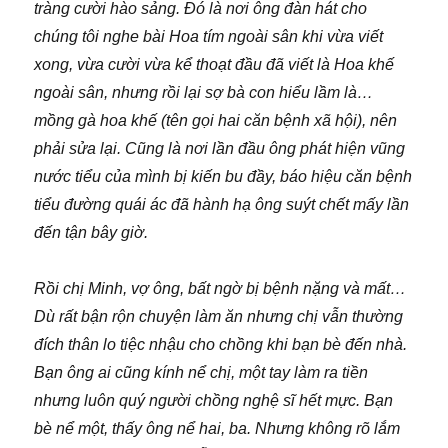
tràng cười hào sảng. Đó là nơi ông đàn hát cho
chúng tôi nghe bài Hoa tím ngoài sân khi vừa viết
xong, vừa cười vừa kể thoạt đầu đã viết là Hoa khế
ngoài sân, nhưng rồi lại sợ bà con hiểu lầm là…
mồng gà hoa khế (tên gọi hai căn bệnh xã hội), nên
phải sửa lại. Cũng là nơi lần đầu ông phát hiện vũng
nước tiểu của mình bị kiến bu đầy, báo hiệu căn bệnh
tiểu đường quái ác đã hành hạ ông suýt chết mấy lần
đến tận bây giờ.
Rồi chị Minh, vợ ông, bất ngờ bị bệnh nặng và mất…
Dù rất bận rộn chuyện làm ăn nhưng chị vẫn thường
đích thân lo tiệc nhậu cho chồng khi bạn bè đến nhà.
Bạn ông ai cũng kính nể chị, một tay làm ra tiền
nhưng luôn quý người chồng nghệ sĩ hết mực. Bạn
bè nể một, thấy ông nể hai, ba. Nhưng không rõ lắm