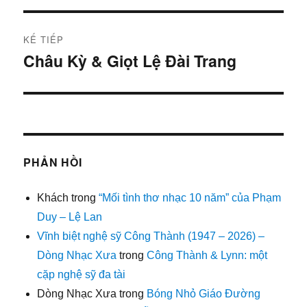
viết
KẾ TIẾP
Châu Kỳ & Giọt Lệ Đài Trang
Bài
tiếp:
PHẢN HỒI
Khách
trong
“Mối tình thơ nhạc 10 năm” của Phạm
Duy – Lệ Lan
Vĩnh biệt nghệ sỹ Công Thành (1947 – 2026) –
Dòng Nhạc Xưa
trong
Công Thành & Lynn: một
cặp nghệ sỹ đa tài
Dòng Nhạc Xưa
trong
Bóng Nhỏ Giáo Đường