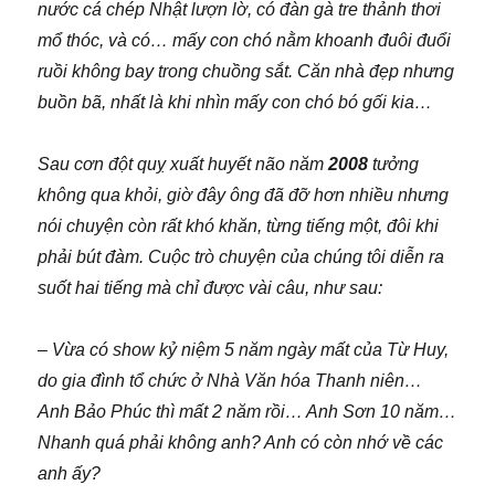
nước cá chép Nhật lượn lờ, có đàn gà tre thảnh thơi
mổ thóc, và có… mấy con chó nằm khoanh đuôi đuổi
ruồi không bay trong chuồng sắt. Căn nhà đẹp nhưng
buồn bã, nhất là khi nhìn mấy con chó bó gối kia…
Sau cơn đột quỵ xuất huyết não năm
2008
tưởng
không qua khỏi, giờ đây ông đã đỡ hơn nhiều nhưng
nói chuyện còn rất khó khăn, từng tiếng một, đôi khi
phải bút đàm. Cuộc trò chuyện của chúng tôi diễn ra
suốt hai tiếng mà chỉ được vài câu, như sau:
– Vừa có show kỷ niệm 5 năm ngày mất của Từ Huy,
do gia đình tổ chức ở Nhà Văn hóa Thanh niên…
Anh Bảo Phúc thì mất 2 năm rồi… Anh Sơn 10 năm…
Nhanh quá phải không anh? Anh có còn nhớ về các
anh ấy?