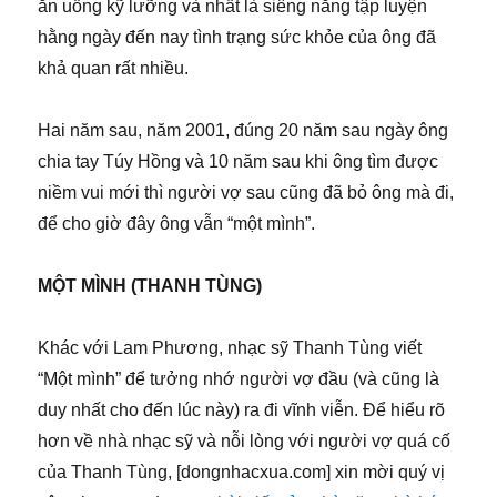
ăn uống kỹ lưỡng và nhất là siêng năng tập luyện
hằng ngày đến nay tình trạng sức khỏe của ông đã
khả quan rất nhiều.
Hai năm sau, năm 2001, đúng 20 năm sau ngày ông
chia tay Túy Hồng và 10 năm sau khi ông tìm được
niềm vui mới thì người vợ sau cũng đã bỏ ông mà đi,
để cho giờ đây ông vẫn “một mình”.
MỘT MÌNH (THANH TÙNG)
Khác với Lam Phương, nhạc sỹ Thanh Tùng viết
“Một mình” để tưởng nhớ người vợ đầu (và cũng là
duy nhất cho đến lúc này) ra đi vĩnh viễn. Để hiểu rõ
hơn về nhà nhạc sỹ và nỗi lòng với người vợ quá cố
của Thanh Tùng, [dongnhacxua.com] xin mời quý vị