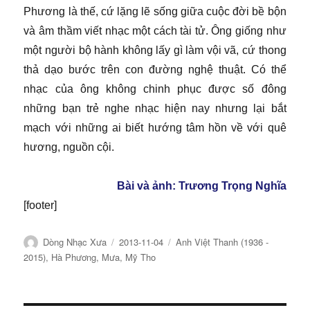
Phương là thế, cứ lặng lẽ sống giữa cuộc đời bề bộn
và âm thầm viết nhạc một cách tài tử. Ông giống như
một người bộ hành không lấy gì làm vội vã, cứ thong
thả dạo bước trên con đường nghệ thuật. Có thể
nhạc của ông không chinh phục được số đông
những bạn trẻ nghe nhạc hiện nay nhưng lại bắt
mạch với những ai biết hướng tâm hồn về với quê
hương, nguồn cội.
Bài và ảnh: Trương Trọng Nghĩa
[footer]
Tác
Đăng
Chuyên
Dòng Nhạc Xưa
2013-11-04
Anh Việt Thanh (1936 -
giả
ngày
mục
2015)
,
Hà Phương
,
Mưa
,
Mỹ Tho