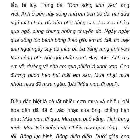
tắc, bi lụy. Trong bài
“Con sông tình yêu”
ông
viết:
Anh ở bên này sông nhà em bên bờ đó, hai đứa
ngó mặt nhau. Bờ dừa nhớ hàng cau, lao xao chiều
qua ngõ, cùng chung những chuyến đò. Ngày ngày
qua sông tóc bềnh bồng theo gió, em có biết có hay
anh ngất ngây say áo màu bà ba trắng rung rinh vờn
hoa nắng nhẹ hôn gót chân son”
. Hay như:
Anh dìu
em về, đường về nhà em qua phiến lá xanh xao. Con
đường buồn heo hút mắt em sâu. Mưa nhạt mưa
nhòa, mưa đổ mưa ngâu.
(bài
“Mùa mưa đi qua”
).
Điều đặc biệt là có rất nhiều cơn mưa và nhiều loài
hoa dân dã đã đi vào nhạc của ông, chẳng hạn
như:
Mùa mưa đi qua, Mưa qua phố vắng, Tình trong
mưa, Mưa trên cuộc tình, Chiều mưa qua sông… và
rồi: Bông lục bình, Bông điên điển, Dưới giàn hoa