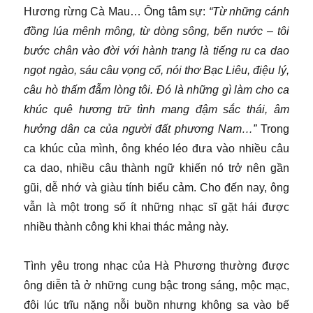
Hương rừng Cà Mau… Ông tâm sự:
“Từ những cánh
đồng lúa mênh mông, từ dòng sông, bến nước – tôi
bước chân vào đời với hành trang là tiếng ru ca dao
ngọt ngào, sáu câu vọng cổ, nói thơ Bạc Liêu, điệu lý,
câu hò thấm đẫm lòng tôi. Đó là những gì làm cho ca
khúc quê hương trữ tình mang đậm sắc thái, âm
hưởng dân ca của người đất phương Nam…”
Trong
ca khúc của mình, ông khéo léo đưa vào nhiều câu
ca dao, nhiều câu thành ngữ khiến nó trở nên gần
gũi, dễ nhớ và giàu tính biểu cảm. Cho đến nay, ông
vẫn là một trong số ít những nhạc sĩ gặt hái được
nhiều thành công khi khai thác mảng này.
Tình yêu trong nhạc của Hà Phương thường được
ông diễn tả ở những cung bậc trong sáng, mộc mạc,
đôi lúc trĩu nặng nỗi buồn nhưng không sa vào bế