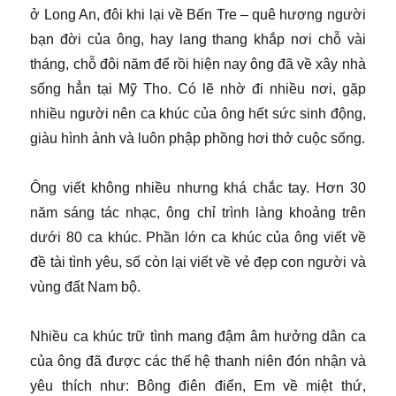
ở Long An, đôi khi lại về Bến Tre – quê hương người
bạn đời của ông, hay lang thang khắp nơi chỗ vài
tháng, chỗ đôi năm để rồi hiện nay ông đã về xây nhà
sống hẳn tại Mỹ Tho. Có lẽ nhờ đi nhiều nơi, gặp
nhiều người nên ca khúc của ông hết sức sinh động,
giàu hình ảnh và luôn phập phồng hơi thở cuộc sống.
Ông viết không nhiều nhưng khá chắc tay. Hơn 30
năm sáng tác nhạc, ông chỉ trình làng khoảng trên
dưới 80 ca khúc. Phần lớn ca khúc của ông viết về
đề tài tình yêu, số còn lại viết về vẻ đẹp con người và
vùng đất Nam bộ.
Nhiều ca khúc trữ tình mang đậm âm hưởng dân ca
của ông đã được các thế hệ thanh niên đón nhận và
yêu thích như: Bông điên điển, Em về miệt thứ,