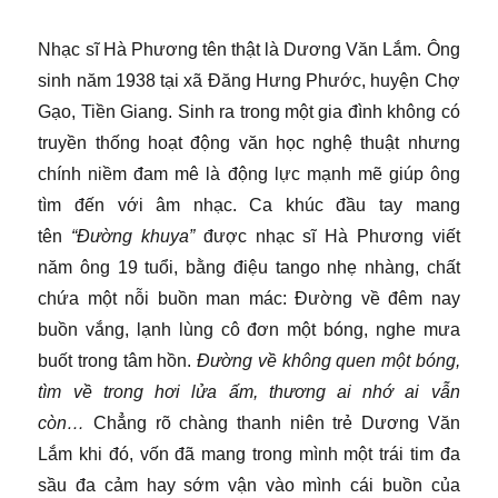
Nhạc sĩ Hà Phương tên thật là Dương Văn Lắm. Ông
sinh năm 1938 tại xã Đăng Hưng Phước, huyện Chợ
Gạo, Tiền Giang. Sinh ra trong một gia đình không có
truyền thống hoạt động văn học nghệ thuật nhưng
chính niềm đam mê là động lực mạnh mẽ giúp ông
tìm đến với âm nhạc. Ca khúc đầu tay mang
tên
“Đường khuya”
được nhạc sĩ Hà Phương viết
năm ông 19 tuổi, bằng điệu tango nhẹ nhàng, chất
chứa một nỗi buồn man mác: Đường về đêm nay
buồn vắng, lạnh lùng cô đơn một bóng, nghe mưa
buốt trong tâm hồn.
Đường về không quen một bóng,
tìm về trong hơi lửa ấm, thương ai nhớ ai vẫn
còn…
Chẳng rõ chàng thanh niên trẻ Dương Văn
Lắm khi đó, vốn đã mang trong mình một trái tim đa
sầu đa cảm hay sớm vận vào mình cái buồn của