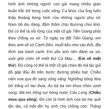
hình ảnh những người con gái mang nhiều gian
truân trắc trở trong cuộc sống. Ca khúc của ông luôn
thấp thoáng bóng hình của những người phụ nữ
Nam bộ dịu dàng, đằm thắm chịu thương chịu khó.
Đó có thể là nỗi lòng của một cô gái Tiền Giang phải
theo chồng xa xứ:
Từ ngày xa đất Tiền Giang, em
theo anh về xứ Cạnh Đền, muỗi kêu như sáo thổi, đĩa
lềnh tựa bánh canh. Em yêu anh nên đành xa xứ,
xuôi ghe chèo về miệt thứ Cà Mau…
(
Em về miệt
thứ
). Đó cũng có thể là một cô gái chèo đò mà tác giả
đã gặp đâu đó trên bước đường phiêu bạt:
Chiều
năm xưa qua đò sang sông vắng. Nghiêng bóng dừa
bờ trắng cỏ lau thưa. Áo bà ba em khua chèo vượt
sóng. Má em hồng soi bóng nước Cửu Long
(
Chiều
mưa qua sông
). Đó còn là hình ảnh của bà mẹ quê
tần tảo, cả một đời hy sinh cho chồng con:
Tháng