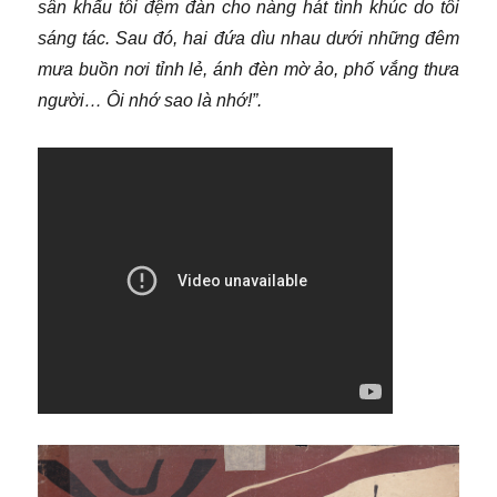
sân khấu tôi đệm đàn cho nàng hát tình khúc do tôi
sáng tác. Sau đó, hai đứa dìu nhau dưới những đêm
mưa buồn nơi tỉnh lẻ, ánh đèn mờ ảo, phố vắng thưa
người… Ôi nhớ sao là nhớ!”.