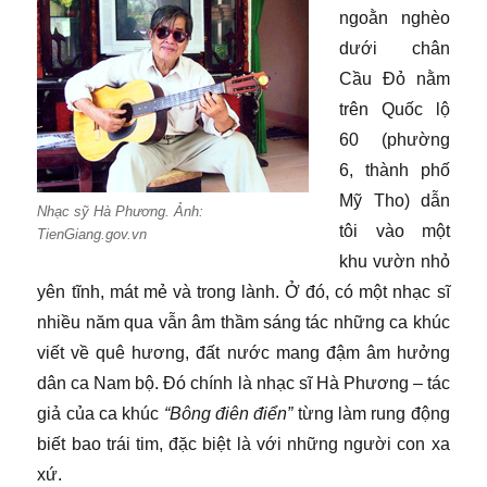
ngoằn nghèo
dưới chân
Cầu Đỏ nằm
trên Quốc lộ
60 (phường
6, thành phố
Mỹ Tho) dẫn
Nhạc sỹ Hà Phương. Ảnh:
tôi vào một
TienGiang.gov.vn
khu vườn nhỏ
yên tĩnh, mát mẻ và trong lành. Ở đó, có một nhạc sĩ
nhiều năm qua vẫn âm thầm sáng tác những ca khúc
viết về quê hương, đất nước mang đậm âm hưởng
dân ca Nam bộ. Đó chính là nhạc sĩ Hà Phương – tác
giả của ca khúc
“Bông điên điển”
từng làm rung động
biết bao trái tim, đặc biệt là với những người con xa
xứ.