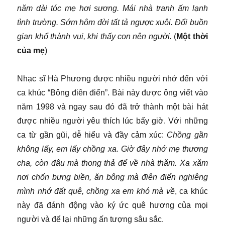
năm dài tóc mẹ hơi sương. Mái nhà tranh ấm lạnh
tình trường. Sớm hôm đời tất tả ngược xuôi. Đổi buồn
gian khổ thành vui, khi thấy con nên người.
(
Một thời
của mẹ
)
Nhạc sĩ Hà Phương được nhiều người nhớ đến với
ca khúc “Bông điên điển”. Bài này được ông viết vào
năm 1998 và ngay sau đó đã trở thành một bài hát
được nhiều người yêu thích lúc bấy giờ. Với những
ca từ gần gũi, dễ hiểu và đầy cảm xúc:
Chồng gần
không lấy, em lấy chồng xa. Giờ đây nhớ mẹ thương
cha, còn đâu mà thong thả để về nhà thăm. Xa xăm
nơi chốn bưng biền, ăn bông mà điên điển nghiêng
mình nhớ đất quê, chồng xa em khó mà về
, ca khúc
này đã đánh động vào ký ức quê hương của mọi
người và để lại những ấn tượng sâu sắc.