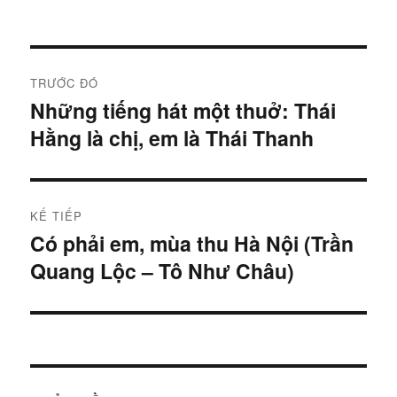
Điều
TRƯỚC ĐÓ
hướng
Những tiếng hát một thuở: Thái
Bài
Hằng là chị, em là Thái Thanh
trước:
bài
viết
KẾ TIẾP
Có phải em, mùa thu Hà Nội (Trần
Bài
Quang Lộc – Tô Như Châu)
tiếp: