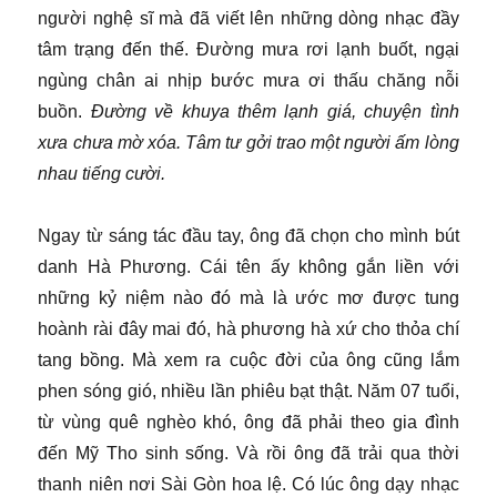
người nghệ sĩ mà đã viết lên những dòng nhạc đầy
tâm trạng đến thế. Đường mưa rơi lạnh buốt, ngại
ngùng chân ai nhịp bước mưa ơi thấu chăng nỗi
buồn.
Đường về khuya thêm lạnh giá, chuyện tình
xưa chưa mờ xóa. Tâm tư gởi trao một người ấm lòng
nhau tiếng cười.
Ngay từ sáng tác đầu tay, ông đã chọn cho mình bút
danh Hà Phương. Cái tên ấy không gắn liền với
những kỷ niệm nào đó mà là ước mơ được tung
hoành rài đây mai đó, hà phương hà xứ cho thỏa chí
tang bồng. Mà xem ra cuộc đời của ông cũng lắm
phen sóng gió, nhiều lần phiêu bạt thật. Năm 07 tuổi,
từ vùng quê nghèo khó, ông đã phải theo gia đình
đến Mỹ Tho sinh sống. Và rồi ông đã trải qua thời
thanh niên nơi Sài Gòn hoa lệ. Có lúc ông dạy nhạc