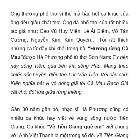
Ông thường phổ thơ vì thế mà hầu hết ca khúc của
ông đều giàu chất thơ. Ông đã phổ thơ của rất nhiều
tác giả như: Cao Vũ Huy Miên, Lê Ái Siêm, Võ Tấn
Cường, Nguyễn Kim, Kim Quyên… Tôi rất thích
những ca từ đầy khí khái trong bài
“Hương rừng Cà
Mau”
được Hà Phương phổ từ thơ Sơn Nam:
Từ bên
này sông Tiền, qua bên kia sông Hậu. Mang theo
chiếc độc huyền, điệu thơ Lục Vân Tiên. Với câu chữ:
Kiến nghĩa bất vi vô dỏng giã tới Cà Mau Rạch Giá
cất chòi đốt lửa giữa rừng thiêng.
Gần 30 năm gắn bó, nhạc sĩ Hà Phương cũng có
nhiều ca khúc hay viết về vùng sông nước Tiền
Giang. Ca khúc
“Về Tiền Giang quê em”
viết chung
với Anh Việt Thanh là một trong số đó.
Về Tiền Giang