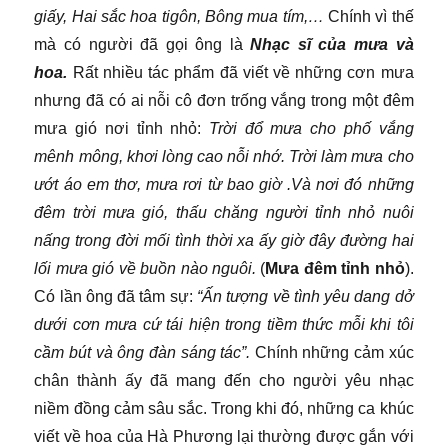
giấy, Hai sắc hoa tigôn, Bông mua tím,…
Chính vì thế
mà có người đã gọi ông là
Nhạc sĩ của mưa và
hoa.
Rất nhiều tác phẩm đã viết về những cơn mưa
nhưng đã có ai nỗi cô đơn trống vắng trong một đêm
mưa gió nơi tỉnh nhỏ:
Trời đổ mưa cho phố vắng
mênh mông, khơi lòng cao nỗi nhớ. Trời làm mưa cho
ướt áo em thơ, mưa rơi từ bao giờ .Và nơi đó những
đêm trời mưa gió, thấu chăng người tỉnh nhỏ nuôi
nấng trong đời mối tình thời xa ấy giờ đây đường hai
lối mưa gió về buồn nào nguôi.
(
Mưa đêm tỉnh nhỏ
).
Có lần ông đã tâm sự:
“Ấn tượng về tình yêu dang dở
dưới cơn mưa cứ tái hiện trong tiềm thức mỗi khi tôi
cầm bút và ông đàn sáng tác”.
Chính những cảm xúc
chân thành ấy đã mang đến cho người yêu nhạc
niềm đồng cảm sâu sắc. Trong khi đó, những ca khúc
viết về hoa của Hà Phương lại thường được gắn với