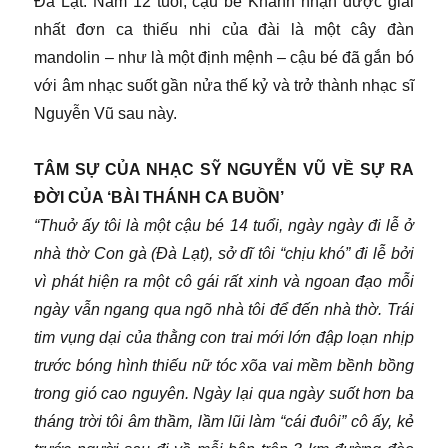
Đà Lạt. Năm 12 tuổi, cậu bé Khanh nhận được giải
nhất đơn ca thiếu nhi của đài là một cây đàn
mandolin – như là một định mệnh – cậu bé đã gắn bó
với âm nhạc suốt gần nửa thế kỷ và trở thành nhạc sĩ
Nguyễn Vũ sau này.
TÂM SỰ CỦA NHẠC SỸ NGUYỄN VŨ VỀ SỰ RA
ĐỜI CỦA ‘BÀI THÁNH CA BUỒN’
“Thuở ấy tôi là một cậu bé 14 tuổi, ngày ngày đi lễ ở
nhà thờ Con gà (Đà Lạt), sở dĩ tôi “chịu khó” đi lễ bởi
vì phát hiện ra một cô gái rất xinh và ngoan đạo mỗi
ngày vẫn ngang qua ngõ nhà tôi để đến nhà thờ. Trái
tim vụng dại của thằng con trai mới lớn đập loạn nhịp
trước bóng hình thiếu nữ tóc xõa vai mềm bềnh bồng
trong gió cao nguyên. Ngày lại qua ngày suốt hơn ba
tháng trời tôi âm thầm, lầm lũi làm “cái đuôi” cô ấy, kẻ