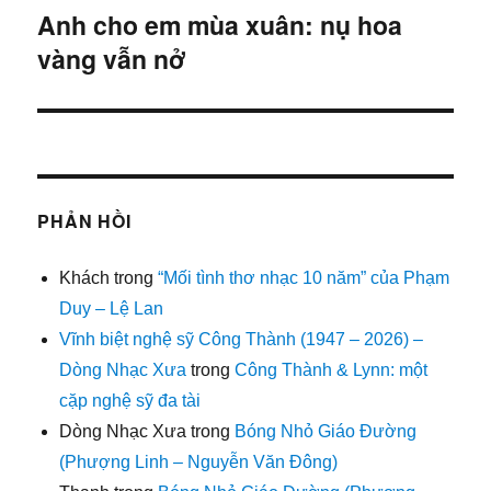
Anh cho em mùa xuân: nụ hoa
Bài
vàng vẫn nở
tiếp:
PHẢN HỒI
Khách
trong
“Mối tình thơ nhạc 10 năm” của Phạm
Duy – Lệ Lan
Vĩnh biệt nghệ sỹ Công Thành (1947 – 2026) –
Dòng Nhạc Xưa
trong
Công Thành & Lynn: một
cặp nghệ sỹ đa tài
Dòng Nhạc Xưa
trong
Bóng Nhỏ Giáo Đường
(Phượng Linh – Nguyễn Văn Đông)