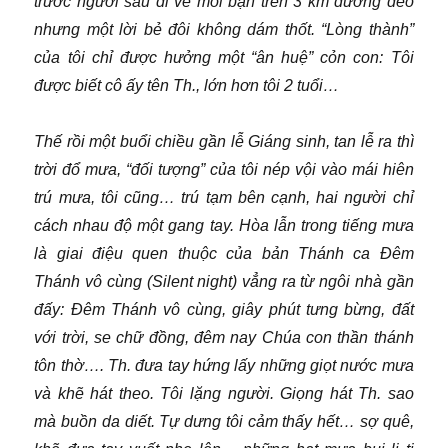
trước người sau đi về mỗi bận trên 3 km đường đèo
nhưng một lời bẻ đôi không dám thốt. “Lòng thành”
của tôi chỉ được hưởng một “ân huệ” cỏn con: Tôi
được biết cô ấy tên Th., lớn hơn tôi 2 tuổi…
Thế rồi một buổi chiều gần lễ Giáng sinh, tan lễ ra thì
trời đổ mưa, “đối tượng” của tôi nép vội vào mái hiên
trú mưa, tôi cũng… trú tạm bên cạnh, hai người chỉ
cách nhau độ một gang tay. Hòa lẫn trong tiếng mưa
là giai điệu quen thuộc của bản Thánh ca Đêm
Thánh vô cùng (Silent night) vẳng ra từ ngôi nhà gần
đấy: Đêm Thánh vô cùng, giây phút tưng bừng, đất
với trời, se chữ đồng, đêm nay Chúa con thần thánh
tôn thờ…. Th. đưa tay hứng lấy những giọt nước mưa
và khẽ hát theo. Tôi lặng người. Giọng hát Th. sao
mà buồn da diết. Tự dưng tôi cảm thấy hết… sợ quê,