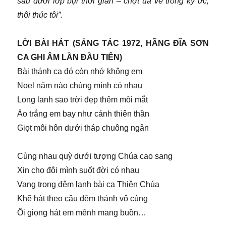
sâu dưới lớp bụi thời gian – chợt ùa về trong ký ức,
thôi thúc tôi”.
LỜI BÀI HÁT (SÁNG TÁC 1972, HÃNG ĐĨA SƠN
CA GHI ÂM LẦN ĐẦU TIÊN)
Bài thánh ca đó còn nhớ không em
Noel năm nào chúng mình có nhau
Long lanh sao trời đẹp thêm môi mắt
Áo trắng em bay như cánh thiên thần
Giọt môi hôn dưới tháp chuông ngân
Cùng nhau quỳ dưới tượng Chúa cao sang
Xin cho đôi mình suốt đời có nhau
Vang trong đêm lạnh bài ca Thiên Chúa
Khẽ hát theo câu đêm thánh vô cùng
Ôi giọng hát em mênh mang buồn…