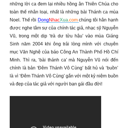
những lời ca đem lại nhiều hồng ân Thiên Chúa cho
toàn thể nhân loại, nhất là những bài Thánh ca mùa
Noel. Thế rồi
Dong
Nhac
Xua
.com
chúng tôi hân hạnh
được nghe tâm sự của chính tác giả, nhạc sỹ Nguyễn
Vũ, trong một dịp ‘trà dư tửu hậu’ vào mùa Giáng
Sinh năm 2004 khi ông trải lòng mình với chuyên
mục Văn Nghệ của báo Công An Thành Phố Hồ Chí
Minh. Thì ra, ‘bài thánh ca’ mà Nguyễn Vũ nói đến
chính là bản ‘Đêm Thánh Vô Cùng’ bất hủ và ‘buồn’
là vì ‘Đêm Thánh Vô Cùng’ gắn với một kỷ niệm buồn
và đẹp của tác giả với người bạn gái đầu đời!