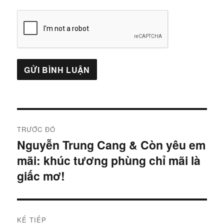
Điều
TRƯỚC ĐÓ
hướng
Nguyễn Trung Cang & Còn yêu em
Bài
mãi: khúc tương phùng chỉ mãi là
trước:
bài
giấc mơ!
viết
KẾ TIẾP