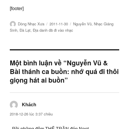
[footer]
Tác
Đăng
Chuyên
Dòng Nhạc Xưa
2011-11-30
Nguyễn Vũ
,
Nhạc Giáng
giả
ngày
mục
Sinh
,
Đà Lạt
,
Địa danh đã đi vào nhạc
Một bình luận về “Nguyễn Vũ &
Bài thánh ca buồn: nhớ quá đi thôi
giọng hát ai buồn”
Khách
viết:
2018-12-26 lúc 3:37 chiều
..Rồi những đêm THẾ TRẦN đón Noet ..