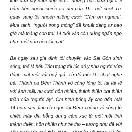
khẽ đưa tay vuốt nhẹ lên… những hạt mưa bụi li ti
bám bên ngoài chiếc áo ấm của Th., bất chợt Th.
quay sang tôi nhoẻn miệng cười: “Cảm ơn nghen!”.
Mưa tạnh, “người trong mộng” đã khuất dạng tự bao
giờ mà thằng con trai 14 tuổi vẫn còn đứng ngẩn ngơ
như “một nửa hồn tôi mất”.
Ba ngày sau gia đình tôi chuyển vào Sài Gòn sinh
sống, thế là hết. Tâm trạng tôi lúc đó y như người vừa
đánh mất một vật quý giá. Từ đó mỗi khi chợt nghe
bài Thánh ca Đêm Thánh vô cùng lòng tôi lại tái tê
với ánh mắt, nụ cười hồn nhiên, thánh thiện tựa thiên
thần của “người ấy”. Ôm hình bóng ấy cho đến mãi
14 năm sau, tình cờ nghe lại Đêm Thánh vô cùng từ
chiếc máy đĩa bỗng dưng cảm xúc từ một mối tình
thánh thiện, hồn nhiên như trẻ thơ – tưởng như đã vùi