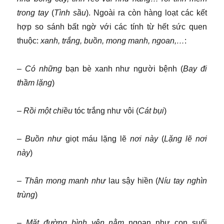
trong tay
(
Tình sầu
). Ngoài ra còn hàng loạt các kết
hợp so sánh bất ngờ với các tính từ hết sức quen
thuộc:
xanh, trắng, buồn, mong manh, ngoan,…
:
–
Có những
bạn bè xanh như người bệnh (
Bay đi
thầm lặng
)
–
Rồi một chiều
tóc trắng như vôi (
Cát bụi
)
–
Buồn như
giọt máu lặng lẽ
nơi này
(
Lặng lẽ nơi
này
)
–
Thân mong manh như
lau sậy hiền (
Níu tay nghìn
trùng
)
–
Mặt đường bình yên nằm
ngoan như con suối