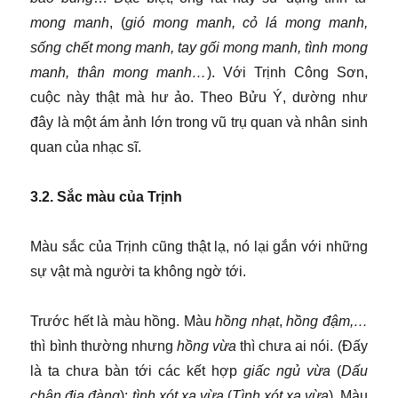
mong manh
, (
gió mong manh, cỏ lá mong manh,
sống chết mong manh, tay gối mong manh, tình mong
manh, thân mong manh…
). Với Trịnh Công Sơn,
cuộc này thật mà hư ảo. Theo Bửu Ý, dường như
đây là một ám ảnh lớn trong vũ trụ quan và nhân sinh
quan của nhạc sĩ.
3.2. Sắc màu của Trịnh
Màu sắc của Trịnh cũng thật lạ, nó lại gắn với những
sự vật mà người ta không ngờ tới.
Trước hết là màu hồng. Màu
hồng nhạt
,
hồng đậm,…
thì bình thường nhưng
hồng vừa
thì chưa ai nói. (Đấy
là ta chưa bàn tới các kết hợp
giấc ngủ
vừa
(
Dấu
chân địa đàng
);
tình xót xa vừa
(
Tình xót xa vừa
). Màu