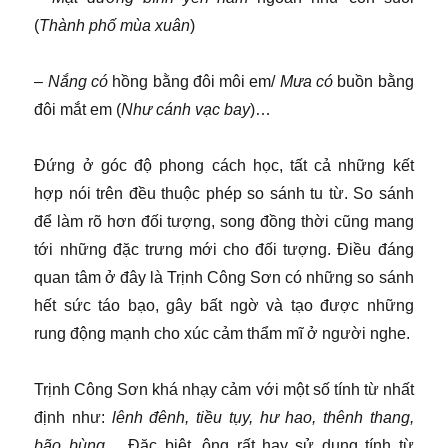
(
Thành phố mùa xuân
)
–
Nắng có
hồng bằng đôi môi em/
Mưa có
buồn bằng
đôi mắt em (
Như cánh vạc bay
)…
Đứng ở góc độ phong cách học, tất cả những kết
hợp nói trên đều thuộc phép so sánh tu từ. So sánh
để làm rõ hơn đối tượng, song đồng thời cũng mang
tới những đặc trưng mới cho đối tượng. Điều đáng
quan tâm ở đây là Trịnh Công Sơn có những so sánh
hết sức táo bạo, gây bất ngờ và tạo được những
rung động mạnh cho xúc cảm thẩm mĩ ở người nghe.
Trịnh Công Sơn khá nhạy cảm với một số tính từ nhất
định như:
lênh đênh, tiều tụy, hư hao, thênh thang,
bão bùng
… Đặc biệt, ông rất hay sử dụng tính từ