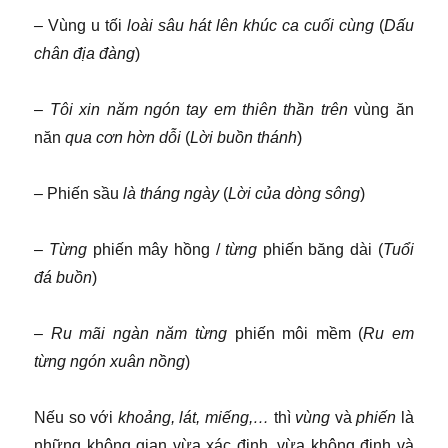
–
Vùng u tối
loài sâu hát lên khúc ca cuối cùng
(
Dấu
chân địa đàng
)
–
Tôi xin năm ngón tay em thiên thần trên
vùng ăn
năn
qua cơn hờn dỗi
(
Lời buồn thánh
)
–
Phiến sầu
là tháng ngày
(
Lời của dòng sông
)
–
Từng
phiến mây hồng /
từng
phiến băng dài (
Tuổi
đá buồn
)
–
Ru mãi ngàn năm từng
phiến môi mềm (
Ru em
từng ngón xuân nồng
)
Nếu so với
khoảng, lát, miếng,…
thì
vùng
và
phiến
là
những không gian vừa xác định, vừa không định và