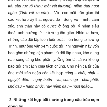
trái sầu rực rỡ
(
Như một vết thương
),
niềm đau ngọt
ngào
(
Tình xót xa vừa
)… Với con mắt trần gian thì
các kết hợp ấy thật ngược đời. Song với Trịnh, cảm
xúc, tinh thần này có được ở ông bởi ý niệm siêu
thoát ảnh hưởng từ tư tưởng tôn giáo. Nhìn xa hơn,
những cặp đối lập luôn luôn xuất hiện trong tư tưởng
Trịnh, như ông vẫn xem cuộc đời nhị nguyên này vốn
bao gồm những cặp phạm trù đối lập nhau, khó dung
nạp song cũng khó phân ly. Ông ôm tất cả và không
bao giờ tìm cách chia tách chúng. Cho nên ca từ của
ông mới tràn ngập các kết hợp
sống – chết, nhật –
nguyệt, đêm – ngày, buồn – vui, sum họp – chia phôi,
khổ đau – hạnh phúc
, hay
niềm đau – ngọt ngào
…
2. Những kết hợp bất thường trong cấu trúc cụm
động từ