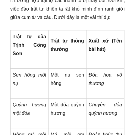
ít trường hợp trật tự các thành tố bị thay đổi. Đôi khi,
việc đảo trật tự khiến ta rất khó minh định ranh giới
giữa cụm từ và câu. Dưới đây là một vài thí dụ:
Trật tự của
Trật tự thông
Xuất xứ (Tên
Trịnh Công
thường
bài hát)
Sơn
Sen hồng một
Một nụ sen
Đóa hoa vô
nụ
hồng
thường
Quỳnh hương
Một đóa quỳnh
Chuyện đóa
một đóa
hương
quỳnh hương
Hồng má môi
Má môi em
Đoản khúc thu