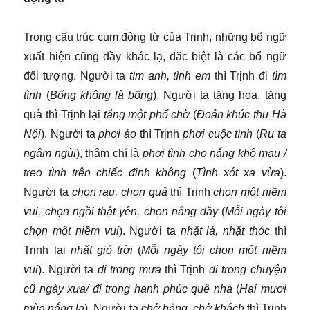
Trong cấu trúc cụm động từ của Trịnh, những bổ ngữ
xuất hiện cũng đầy khác lạ, đặc biệt là các bổ ngữ
đối tượng. Người ta
tìm anh, tình em
thì Trịnh đi
tìm
tình
(
Bống không là bống
). Người ta tặng hoa, tặng
quà thì Trịnh lại
tặng một phố chờ
(
Đoản khúc thu Hà
Nội
). Người ta
phơi áo
thì Trịnh
phơi cuộc tình
(
Ru ta
ngậm ngùi
), thậm chí là
phơi tình cho nắng khô mau /
treo tình trên chiếc đinh không
(
Tình xót xa vừa
).
Người ta
chọn rau, chọn quả
thì Trịnh
chọn một niềm
vui, chọn ngồi thật yên, chọn nắng đầy
(
Mỗi ngày tôi
chọn một niềm vui
). Người ta
nhặt lá, nhặt thóc
thì
Trịnh lại
nhặt gió trời
(
Mỗi ngày tôi chọn một niềm
vui
). Người ta
đi trong mưa
thì Trịnh
đi trong chuyện
cũ ngày xưa/ đi trong hạnh phúc quê nhà
(
Hai mươi
mùa nắng lạ
). Người ta
chở hàng, chở khách
thì Trịnh