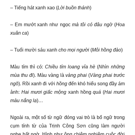
– Tiếng hát xanh xao (
Lời buồn thánh
)
– Em mướt xanh như ngọc
mà tôi có đâu ngờ
(
Hoa
xuân ca
)
– Tuổi mười sáu xanh
cho mọi người
(
Môi hồng đào
)
Màu tím thì có:
Chiều tím loang vỉa hè
(
Nhìn những
mùa thu đi
). Màu vàng là
vàng phai
(
Vàng phai trước
ngõ
). Rồi
xanh
đi với
hồng
đến khó hiểu song đầy ám
ảnh:
Hai mươi giấc mộng
xanh hồng
quá
(
Hai mươi
màu nắng lạ
)…
Ngoài ra, một số từ ngữ đóng vai trò là bổ ngữ trong
cụm tính từ của Trịnh Công Sơn cũng làm người
nghe bất ngờ. Hình như ông chiêm nghiệm cuộc đời