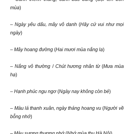
mùa
)
–
Ngày yêu dấu, mây vô danh
(
Hãy cứ vui như mọi
ngày
)
–
Mây hoang đường
(
Hai mươi mùa nắng lạ
)
–
Nắng vô thường
/
Chút hương nhân từ
(
Mưa mùa
hạ
)
–
Hạnh phúc ngu ngơ
(
Ngày nay không còn bé
)
–
Màu lá thanh xuân, ngày tháng hoang vu
(
Người về
bỗng nhớ
)
–
Màu sương thương nhớ
(
Nhớ mùa thu Hà Nội
)