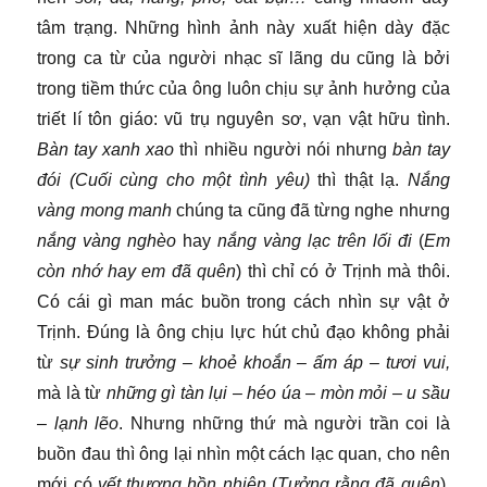
tâm trạng. Những hình ảnh này xuất hiện dày đặc
trong ca từ của người nhạc sĩ lãng du cũng là bởi
trong tiềm thức của ông luôn chịu sự ảnh hưởng của
triết lí tôn giáo: vũ trụ nguyên sơ, vạn vật hữu tình.
Bàn tay xanh xao
thì nhiều người nói nhưng
bàn tay
đói (Cuối cùng cho một tình yêu)
thì thật lạ.
Nắng
vàng mong manh
chúng ta cũng đã từng nghe nhưng
nắng vàng nghèo
hay
nắng vàng lạc trên lối đi
(
Em
còn nhớ hay em đã quên
) thì chỉ có ở Trịnh mà thôi.
Có cái gì man mác buồn trong cách nhìn sự vật ở
Trịnh. Đúng là ông chịu lực hút chủ đạo không phải
từ
sự sinh trưởng – khoẻ khoắn – ấm áp – tươi vui,
mà là từ
những gì tàn lụi – héo úa – mòn mỏi – u sầu
– lạnh lẽo
. Nhưng những thứ mà người trần coi là
buồn đau thì ông lại nhìn một cách lạc quan, cho nên
mới có
vết thương hồn nhiên
(
Tưởng rằng đã quên
),