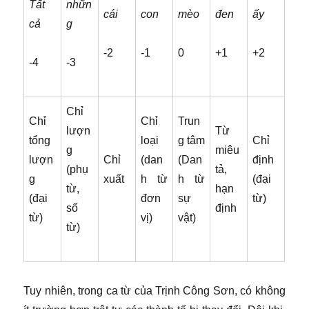
Tất
nhữn
cái
con
mèo
đen
ấy
cả
g
-2
-1
0
+1
+2
-4
-3
Chỉ
Chỉ
Chỉ
Trun
lượn
Từ
tổng
loại
g tâm
Chỉ
g
miêu
lượn
Chỉ
(dan
(Dan
định
(phụ
tả,
g
xuất
h từ
h từ
(đại
từ,
hạn
(đại
đơn
sự
từ)
số
định
từ)
vị)
vật)
từ)
Tuy nhiên, trong ca từ của Trịnh Công Sơn, có không