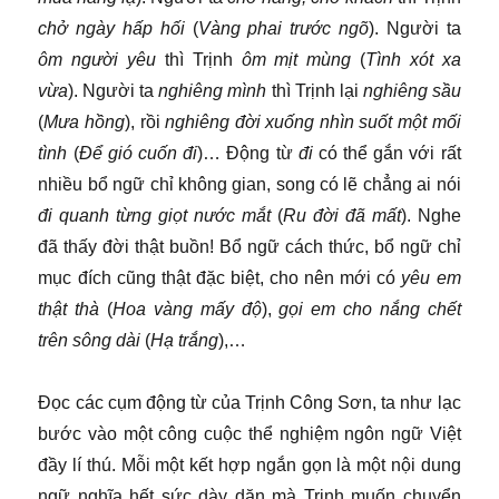
chở ngày hấp hối
(
Vàng phai trước ngõ
). Người ta
ôm người yêu
thì Trịnh
ôm mịt mùng
(
Tình xót xa
vừa
). Người ta
nghiêng mình
thì Trịnh lại
nghiêng sầu
(
Mưa hồng
), rồi
nghiêng đời
xuống nhìn suốt một mối
tình
(
Để gió cuốn đi
)… Động từ
đi
có thể gắn với rất
nhiều bổ ngữ chỉ không gian, song có lẽ chẳng ai nói
đi quanh từng giọt nước mắt
(
Ru đời đã mất
). Nghe
đã thấy đời thật buồn! Bổ ngữ cách thức, bổ ngữ chỉ
mục đích cũng thật đặc biệt, cho nên mới có
yêu em
thật thà
(
Hoa vàng mấy độ
),
gọi em cho nắng chết
trên sông dài
(
Hạ trắng
),…
Đọc các cụm động từ của Trịnh Công Sơn, ta như lạc
bước vào một công cuộc thể nghiệm ngôn ngữ Việt
đầy lí thú. Mỗi một kết hợp ngắn gọn là một nội dung
ngữ nghĩa hết sức dày dặn mà Trịnh muốn chuyển