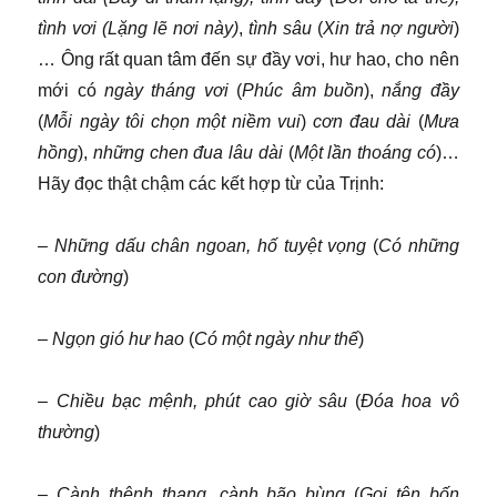
tình vơi (Lặng lẽ nơi này)
,
tình sâu
(
Xin trả nợ người
)
… Ông rất quan tâm đến sự đầy vơi, hư hao, cho nên
mới có
ngày tháng vơi
(
Phúc âm buồn
),
nắng đầy
(
Mỗi ngày tôi chọn một niềm vui
)
cơn đau dài
(
Mưa
hồng
),
những chen đua lâu dài
(
Một lần thoáng có
)…
Hãy đọc thật chậm các kết hợp từ của Trịnh:
–
Những dấu chân ngoan, hố tuyệt vọng
(
Có những
con đường
)
–
Ngọn gió hư hao
(
Có một ngày như thế
)
–
Chiều bạc mệnh, phút cao giờ sâu
(
Đóa hoa vô
thường
)
–
Cành thênh thang, cành bão bùng
(
Gọi tên bốn