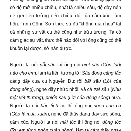
có độ mở nhiều chiều, nhất là chiều sâu, độ dày nên
dễ gợi liên tưởng đến chiều, độ của cảm xúc, tâm
hồn. Trịnh Công Sơn thực sự đã “không gian hóa” tất
cả những sự vật cụ thể cũng như trừu tượng. Ta có
cảm giác sự vật, thực thể nào đối với ông cũng có thể
khuôn lại được, sờ nắn được.
Người ta nói
nỗi sầu
thì ông nói
giọt sầu
(
Còn tuổi
nào cho em
), làm ta liên tưởng tới
Sầu đong càng lắc
càng đầy
của cụ Nguyễn Du; rồi
bãi sầu
(
Lời của
dòng sông
), nghe đầy nhức nhối; và cả
trái sầu
(
Như
một vết thương
),
phiến sầu
(
Lời của dòng sông
) nữa.
Người ta nói
bản tình ca
thì ông nói
ngọn tình ca
(
Góp lá mùa xuân
), nghe đã thấy dâng đầy sức sống,
cảm xúc. Người ta nói
mái tóc
thì ông nói
dòng tóc
(Ru em từng ngón xuân nồng
), làm ta cảm thấy ngay