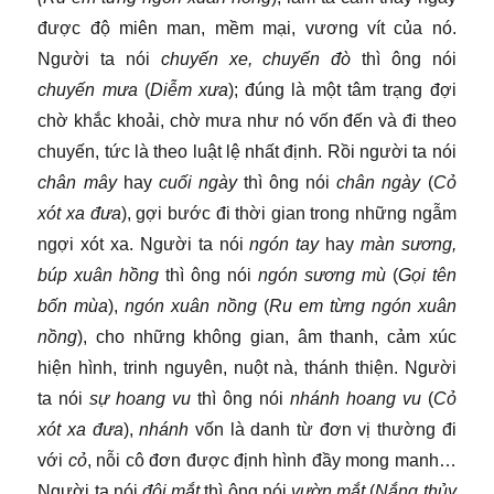
được độ miên man, mềm mại, vương vít của nó.
Người ta nói
chuyến xe, chuyến đò
thì ông nói
chuyến mưa
(
Diễm xưa
); đúng là một tâm trạng đợi
chờ khắc khoải, chờ mưa như nó vốn đến và đi theo
chuyến, tức là theo luật lệ nhất định. Rồi người ta nói
chân mây
hay
cuối ngày
thì ông nói
chân ngày
(
Cỏ
xót xa đưa
), gợi bước đi thời gian trong những ngẫm
ngợi xót xa. Người ta nói
ngón tay
hay
màn sương,
búp xuân hồng
thì ông nói
ngón sương mù
(
Gọi tên
bốn mùa
),
ngón xuân nồng
(
Ru em từng ngón xuân
nồng
), cho những không gian, âm thanh, cảm xúc
hiện hình, trinh nguyên, nuột nà, thánh thiện. Người
ta nói
sự hoang vu
thì ông nói
nhánh hoang vu
(
Cỏ
xót xa đưa
),
nhánh
vốn là danh từ đơn vị thường đi
với
cỏ
, nỗi cô đơn được định hình đầy mong manh…
Người ta nói
đôi mắt
thì ông nói
vườn mắt
(
Nắng thủy