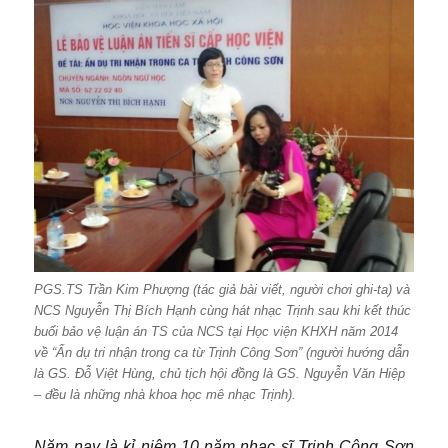
PGS.TS Trần Kim Phượng (tác giả bài viết, người chơi ghi-ta) và
NCS Nguyễn Thị Bích Hạnh cùng hát nhạc Trịnh sau khi kết thúc
buổi bảo vệ luận án TS của NCS tại Học viện KHXH năm 2014
về “Ẩn dụ tri nhận trong ca từ Trịnh Công Sơn” (người hướng dẫn
là GS. Đỗ Việt Hùng, chủ tịch hội đồng là GS. Nguyễn Văn Hiệp
– đều là những nhà khoa học mê nhạc Trịnh).
Năm nay là kỉ niệm 10 năm nhạc sĩ Trịnh Công Sơn