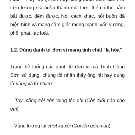
trừu tượng
nỗi buồn
thành một thực thể có thể nắm
bắt được, đếm được. Nói cách khác, nỗi buồn đã
hiện hình và mang cảm giác mong manh, vấn vương,
phôi phai, lạc loài.
1.2. Dùng danh từ đơn vị mang tính chất “lạ hóa”
Trong hệ thống các danh từ đơn vị mà Trịnh Công
Sơn sử dụng, chúng tôi nhận thấy ông rất hay dùng
từ
vùng
và từ
phiến
:
–
Tay
măng trôi trên
vùng tóc dài (
Còn tuổi nào cho
em
)
–
Vùng tương lai
chợt xa xôi
(
Gọi tên bốn mùa
)