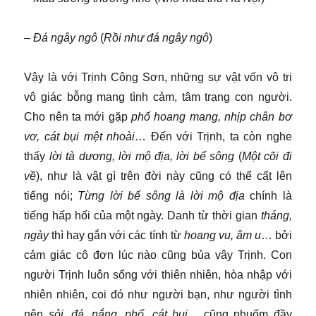
–
Đá ngây ngô
(
Rồi như đá ngây ngô
)
Vậy là với Trịnh Công Sơn, những sự vật vốn vô tri
vô giác bỗng mang tình cảm, tâm trạng con người.
Cho nên ta mới gặp
phố hoang mang, nhịp chân bơ
vơ, cát bụi mệt nhoài
… Đến với Trịnh, ta còn nghe
thấy
lời tà dương, lời mộ địa, lời bể sông
(
Một cõi đi
về
), như là vật gì trên đời này cũng có thể cất lên
tiếng nói;
Từng lời bể sông là lời mộ địa
chính là
tiếng hấp hối của một ngày. Danh từ thời gian
tháng,
ngày
thì hay gắn với các tính từ
hoang vu, âm u
… bởi
cảm giác cô đơn lúc nào cũng bủa vây Trịnh. Con
người Trịnh luôn sống với thiên nhiên, hòa nhập với
nhiên nhiên, coi đó như người bạn, như người tình
nên
sỏi, đá, nắng, phố, cát bụi…
cũng nhuốm đầy