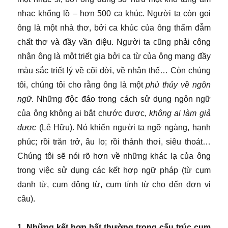
nhạc khổng lồ – hơn 500 ca khúc. Người ta còn gọi
ông là một nhà thơ, bởi ca khúc của ông thấm đẫm
chất thơ và đầy vần điệu. Người ta cũng phải công
nhận ông là một triết gia bởi ca từ của ông mang đầy
màu sắc triết lý về cõi đời, về nhân thế… Còn chúng
tôi, chúng tôi cho rằng ông là một
phù thủy về ngôn
ngữ
. Những độc đáo trong cách sử dụng ngôn ngữ
của ông không ai bắt chước được,
không ai làm giả
được
(Lê Hữu). Nó khiến người ta ngỡ ngàng, hạnh
phúc; rồi trăn trở, âu lo; rồi thảnh thơi, siêu thoát…
Chúng tôi sẽ nói rõ hơn về những khác lạ của ông
trong việc sử dụng các kết hợp ngữ pháp (từ cụm
danh từ, cụm động từ, cụm tính từ cho đến đơn vị
câu).
1. Những kết hợp bất thường trong cấu trúc cụm