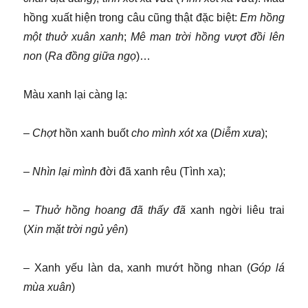
hồng xuất hiện trong câu cũng thật đặc biệt:
Em
hồng
một thuở xuân xanh
;
Mê man trời hồng vượt đồi lên
non
(
Ra đồng giữa ngọ
)…
Màu xanh lại càng lạ:
–
Chợt
hồn xanh buốt
cho mình xót xa
(
Diễm xưa
);
–
Nhìn lại mình
đời đã xanh rêu (Tình xa);
–
Thuở hồng hoang đã thấy đã
xanh ngời liêu trai
(
Xin mặt trời ngủ yên
)
– Xanh yếu làn da, xanh mướt hồng nhan (
Góp lá
mùa xuân
)