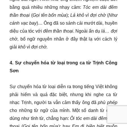
bằng quá nhiều những nhạy cảm:
Tóc em dài đêm
thần thoại
(
Gọi tên bốn mùa
);
Lá khô vì đợi chờ
(
Như
cánh vạc bay
)… Ông đã so sánh cái mướt dài, huyền
diệu của tóc với
đêm thần thoại
. Ngoài ẩn dụ
lá… đợi
chờ
, bổ ngữ nguyên nhân ở đây thật lạ với cách lý
giải
khô
vì
đợi chờ.
4. Sự chuyển hóa từ loại trong ca từ Trịnh Công
Sơn
Sự chuyển hóa từ loại diễn ra trong tiếng Việt không
phải hiếm và quá đặc biệt, nhưng khi nghe ca từ
nhạc Trịnh, người ta vẫn cảm thấy ông đã
phù phép
cho những từ ngữ của mình. Một số danh từ được
dùng như tính từ, chẳng hạn:
Ôi tóc em dài đêm
thần
thoại (
Gọi tên bốn mùa
); hay
Em đi biền biệt
muôn