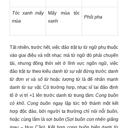
Tóc xanh mấy
Mấy mùa tóc
Phôi pha
mùa
xanh
Tất nhiên, trước hết, việc đảo trật tự từ ngữ phụ thuộc
vào giai điệu và nốt nhạc mà từ ngữ đó phải chuyển
tải, nhưng đồng thời xét ở lĩnh vực ngôn ngữ, việc
đảo trật tự theo kiểu
danh từ sự vật
đứng trước
danh
từ đơn vị
và
số từ
hoặc
lượng từ
là để nhấn mạnh
danh từ sự vật. Có trường hợp, nhạc sĩ lại đảo định
tố ở vị trí +1 lên trước danh từ trung tâm:
Cọng buồn
cỏ khô
.
Cọng buồn
ngay lập tức trở thành một kết
hợp độc đáo, bởi người ta thường chỉ nói
nỗi buồn
,
hoặc cùng lắm là
sợi buồn
(
Sợi buồn con nhện giăng
mau
– Huy Cận). Kết hợp
cọng buồn
biến danh từ