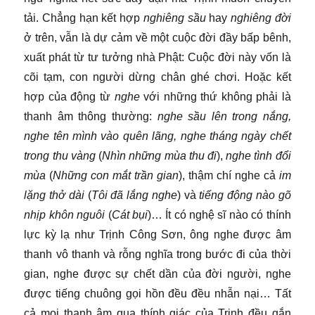
tải. Chẳng hạn kết hợp
nghiêng sầu
hay
nghiêng đời
ở trên, vẫn là dự cảm về một cuộc đời đầy bấp bênh,
xuất phát từ tư tưởng nhà Phật: Cuộc đời này vốn là
cõi tạm, con người dừng chân ghé chơi. Hoặc kết
hợp của động từ
nghe
với những thứ không phải là
thanh âm thông thường:
nghe sầu lên trong nắng,
nghe tên mình vào quên lãng, nghe tháng ngày chết
trong thu vàng
(
Nhìn những mùa thu đi
),
nghe tình đổi
mùa
(
Những con mắt trần gian
), thậm chí nghe cả
im
lặng thở dài
(
Tôi đã lắng nghe
) và
tiếng động nào gõ
nhịp khôn nguôi
(
Cát bụi
)… Ít có nghệ sĩ nào có thính
lực kỳ lạ như Trịnh Công Sơn, ông nghe được âm
thanh vô thanh và rỗng nghĩa trong bước đi của thời
gian, nghe được sự chết dần của đời người, nghe
được tiếng chuông gọi hồn đều đều nhẫn nại… Tất
cả mọi thanh âm qua thính giác của Trịnh đều gắn