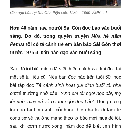
Các sạp báo tại Sài Gòn thập niên 1950 – 1960. ẢNH: T.L
Hơn 40 năm nay, người Sài Gòn đọc báo vào buổi
sáng. Do đó, trong quyển truyện
Mùa hè năm
Petrus
tôi có tả cảnh trẻ em bán báo Sài Gòn thời
trước 1975 đi bán báo dạo vào buổi sáng.
Sau đó tôi biết mình đã viết thiếu chính xác khi đọc lại
một số tư liệu cũ. Nếu bạn đọc nào trên tuổi 60, học
bài tập đọc
Tả cảnh sinh hoạt gia đình buổi tối nhà
em
thì thường nhớ câu:
“Anh em tôi ngồi học bài, mẹ
tôi ngồi may vá và ba tôi ngồi đọc báo”.
Bỗng dưng
tôi nhớ lại hình ảnh mỗi buổi chiều ba tôi đi làm từ
công sở về thường mang theo tờ báo mới mua để tối,
sau khi cơm nước xong, nằm đọc để biết tình hình