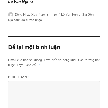
Lê Văn Nghĩa
Tác
Đăng
Chuyên
Dòng Nhạc Xưa
2018-11-20
Lê Văn Nghĩa
,
Sài Gòn
,
giả
ngày
mục
Địa danh đã đi vào nhạc
Để lại một bình luận
Email của bạn sẽ không được hiển thị công khai.
Các trường bắt
*
buộc được đánh dấu
BÌNH LUẬN
*