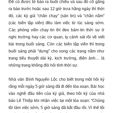
Để có được tờ báo ra buổi chiều và sau đó cố gắng
ra báo trước hoặc sau 12 giờ trưa hằng ngày thì thời
đó, các ký giả “chân chạy” (săn tin) và “chân nằm”
(các biên tập viên) đều làm việc từ lúc sáng sớm.
Các phóng viên chạy tin thì đeo bám tin thời sự ở
nghị trường hay các cơ quan, ty cảnh sát rồi về viết
bài trong buổi sáng. Còn các biên tập viên thì trong
buổi sáng phải “dựng” cho xong các trang nằm như
trang tiểu thuyết dài kỳ, kịch trường, điện ảnh… là
những trang không đòi hỏi tính thời sự.
Nhà văn Bình Nguyên Lộc cho biết trong một hồi ký
rằng mỗi ngày 5 giờ sáng đã đi đến tòa soạn. Bài học
vào nghề đầu tiên của ký giả, theo hồi ký của nhà
báo Lê Thiệp khi nhận việc tại một tòa soạn: “Chúng
tôi làm việc sớm, 5 giờ sáng đã bắt đầu rồi. Vì thế tôi