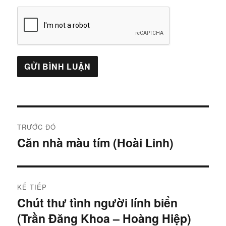
Điều
TRƯỚC ĐÓ
hướng
Căn nhà màu tím (Hoài Linh)
Bài
trước:
bài
viết
KẾ TIẾP
Chút thư tình người lính biển
Bài
(Trần Đăng Khoa – Hoàng Hiệp)
tiếp: