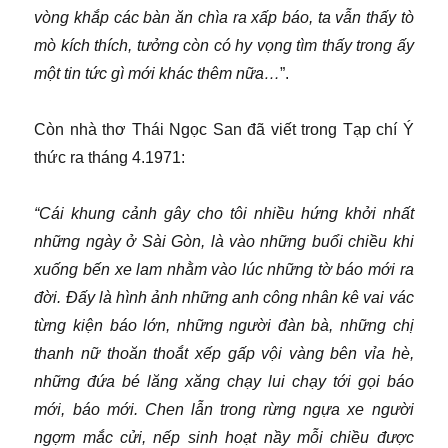
vòng khắp các bàn ăn chìa ra xấp báo, ta vẫn thấy tò
mò kích thích, tưởng còn có hy vọng tìm thấy trong ấy
một tin tức gì mới khác thêm nữa…
”.
Còn nhà thơ Thái Ngọc San đã viết trong Tạp chí Ý
thức ra tháng 4.1971:
“Cái khung cảnh gây cho tôi nhiều hứng khởi nhất
những ngày ở Sài Gòn, là vào những buổi chiều khi
xuống bến xe lam nhằm vào lúc những tờ báo mới ra
đời. Đấy là hình ảnh những anh công nhân kê vai vác
từng kiện báo lớn, những người đàn bà, những chị
thanh nữ thoăn thoắt xếp gấp vội vàng bên vỉa hè,
những đứa bé lăng xăng chạy lui chạy tới gọi báo
mới, báo mới. Chen lẫn trong rừng ngựa xe người
ngợm mắc cửi, nếp sinh hoạt nầy mỗi chiều được