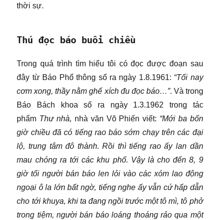
thời sự.
Thú đọc báo buổi chiều
Trong quá trình tìm hiểu tôi có đọc được đoạn sau
đây từ Báo Phổ thông số ra ngày 1.8.1961:
“Tối nay
cơm xong, thầy nằm ghế xích đu đọc báo…”
. Và trong
Báo Bách khoa số ra ngày 1.3.1962 trong tác
phẩm
Thư nhà,
nhà văn Võ Phiến viết:
“Mới ba bốn
giờ chiều đã có tiếng rao báo sớm chạy trên các đại
lộ, trung tâm đô thành. Rồi thì tiếng rao ấy lan dần
mau chóng ra tới các khu phố. Vậy là cho đến 8, 9
giờ tối người bán báo len lỏi vào các xóm lao động
ngoại ô la lớn bất ngờ, tiếng nghe ấy vẫn cứ hấp dẫn
cho tới khuya, khi ta đang ngồi trước một tô mì, tô phở
trong tiệm, người bán báo loáng thoáng rảo qua một