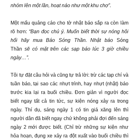
nhóm lên một lần, hoạt náo như một khu chợ”.
Một mẩu quảng cáo cho tờ nhật báo sắp ra còn làm
rõ hơn:
“Bạn đọc chú ý. Muốn biết thời sự nóng hôi
hổi hãy mua Báo Sóng Thần. Nhật báo
Sóng
Thần
sẽ có mặt trên các sạp báo lúc 3 giờ chiều
ngày…”.
Tôi tự đặt câu hỏi và cũng tự trả lời: trừ các tạp chí và
tuần báo, tại sao các nhựt trình, hay nhựt (nhật) báo
trước kia lại ra buổi chiều. Đơn giản vì người đọc
biết ngay tất cả tin tức, sự kiện nóng xảy ra trong
ngày. Thí dụ, sáng ngày 1 có tin giá xăng lên thì
người dân đã biết ngay chứ không phải đợi đến sáng
ngày 2 mới được biết. (Chỉ trừ những sự kiện như
hỏa hoạn, đụng xe xảy ra đột xuất vào buổi chiều thì