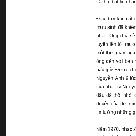
Cả hai bặt tin nhau
Đau đớn khi mất đ
mưu sinh đã khiế
nhạc. Ông chia sẻ
luyện lên tới mườ
một thời gian ngắ
ông đến với ban n
bấy giờ. Được chơ
Nguyễn Ánh 9 lúc
của nhạc sĩ Nguyễ
đầu đã thôi nhói
duyên của đời mìn
tin tưởng những g
Năm 1970, nhạc sĩ