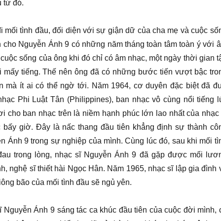
 từ đó.
i mối tình đầu, đối diện với sự giận dữ của cha mẹ và cuộc số
n cho Nguyễn Ánh 9 có những năm tháng toàn tâm toàn ý với 
 cuộc sống của ông khi đó chỉ có âm nhạc, một ngày thời gian t
i mấy tiếng. Thế nên ông đã có những bước tiến vượt bậc tro
n mà ít ai có thể ngờ tới. Năm 1964, cơ duyên đặc biệt đã đ
hạc Phi Luật Tân (Philippines), ban nhạc vô cùng nổi tiếng l
i cho ban nhạc trên là niềm hạnh phúc lớn lao nhất của nhạc 
 bấy giờ. Đây là nấc thang đầu tiên khẳng định sự thành cô
n Ánh 9 trong sự nghiệp của mình. Cùng lúc đó, sau khi mối tì
 đau trong lòng, nhạc sĩ Nguyễn Ánh 9 đã gặp được mối lươ
h, nghệ sĩ thiết hài Ngọc Hân. Năm 1965, nhạc sĩ lập gia đình 
iông bão của mối tình đầu sẽ ngủ yên.
 Nguyễn Ánh 9 sáng tác ca khúc đầu tiên của cuộc đời mình, 