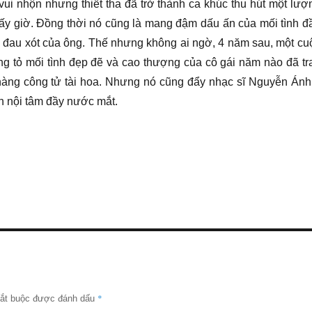
vui nhộn nhưng thiết tha đã trở thành ca khúc thu hút một lượ
 bấy giờ. Đồng thời nó cũng là mang đậm dấu ấn của mối tình đ
đau xót của ông. Thế nhưng không ai ngờ, 4 năm sau, một cu
g tỏ mối tình đẹp đẽ và cao thượng của cô gái năm nào đã tr
 chàng công tử tài hoa. Nhưng nó cũng đẩy nhạc sĩ Nguyễn Ánh
n nội tâm đầy nước mắt.
*
bắt buộc được đánh dấu