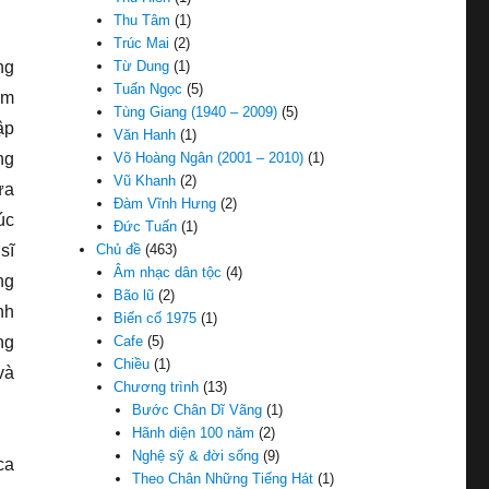
Thu Tâm
(1)
Trúc Mai
(2)
ng
Từ Dung
(1)
Tuấn Ngọc
(5)
âm
Tùng Giang (1940 – 2009)
(5)
ập
Văn Hanh
(1)
ng
Võ Hoàng Ngân (2001 – 2010)
(1)
Vũ Khanh
(2)
ưa
Đàm Vĩnh Hưng
(2)
úc
Đức Tuấn
(1)
sĩ
Chủ đề
(463)
Âm nhạc dân tộc
(4)
ng
Bão lũ
(2)
nh
Biến cố 1975
(1)
ng
Cafe
(5)
Chiều
(1)
và
Chương trình
(13)
Bước Chân Dĩ Vãng
(1)
Hãnh diện 100 năm
(2)
Nghệ sỹ & đời sống
(9)
ca
Theo Chân Những Tiếng Hát
(1)