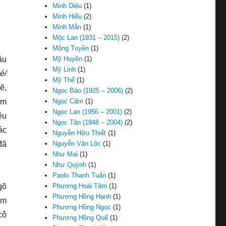
Minh Diệu
(1)
Minh Hiếu
(2)
Minh Mẫn
(1)
Mộc Lan (1931 – 2015)
(2)
Mộng Tuyền
(1)
âu
Mỹ Huyền
(1)
Mỹ Linh
(1)
é/
Mỹ Thể
(1)
ẽ,
Ngọc Bảo (1925 – 2006)
(2)
ảm
Ngọc Cẩm
(1)
Ngọc Lan (1956 – 2001)
(2)
êu
Ngọc Tân (1948 – 2004)
(2)
ác
Nguyễn Hữu Thiết
(1)
đã
Nguyễn Văn Lộc
(1)
Như Mai
(1)
Như Quỳnh
(1)
Paolo Thanh Tuấn
(1)
gõ
Phương Hoài Tâm
(1)
Phương Hồng Hạnh
(1)
ám
Phương Hồng Ngọc
(1)
cô
Phương Hồng Quế
(1)