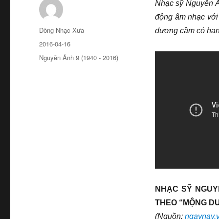
Nhạc sỹ Nguyễn Án
động âm nhạc với 
Tác
Dòng Nhạc Xưa
dương cầm có hạn
giả
Đăng
2016-04-16
ngày
Chuyên
Nguyễn Ánh 9 (1940 - 2016)
mục
NHẠC SỸ NGUYỄ
THEO “MỘNG D
(Nguồn:
ngaynay.