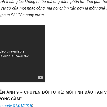
h 9 sáng tác không nhiều mà ông dành phần lớn thời gian ho
vai trò của một nhạc công, mà nói chính xác hơn là một nghệ 
g của Sài Gòn ngày trước.
N ÁNH 9 – CHUYỆN ĐỜI TỰ KỂ: MỐI TÌNH ĐẦU TAN 
ƯƠNG CẦM”
vn ngày 01/01/2015
)