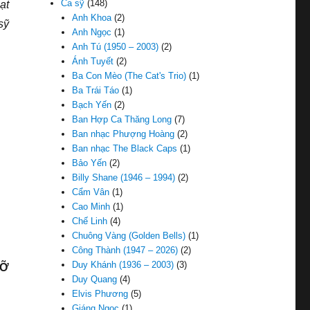
Ca sỹ
(148)
ạt
Anh Khoa
(2)
sỹ
Anh Ngọc
(1)
Anh Tú (1950 – 2003)
(2)
Ánh Tuyết
(2)
Ba Con Mèo (The Cat's Trio)
(1)
Ba Trái Táo
(1)
Bạch Yến
(2)
Ban Hợp Ca Thăng Long
(7)
Ban nhạc Phượng Hoàng
(2)
Ban nhạc The Black Caps
(1)
Bảo Yến
(2)
Billy Shane (1946 – 1994)
(2)
Cẩm Vân
(1)
Cao Minh
(1)
Chế Linh
(4)
Chuông Vàng (Golden Bells)
(1)
Công Thành (1947 – 2026)
(2)
Duy Khánh (1936 – 2003)
(3)
VỠ
Duy Quang
(4)
Elvis Phương
(5)
Giáng Ngọc
(1)