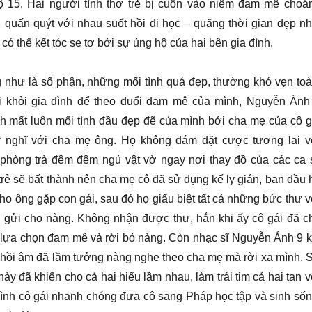
ộ 15. Hai người tình thơ trẻ bị cuốn vào niềm đam mê choá
, quấn quýt với nhau suốt hồi đi học – quãng thời gian đẹp nh
ó thể kết tóc se tơ bởi sự ủng hộ của hai bên gia đình.
như là số phận, những mối tình quá đẹp, thường khó vẹn toà
ời khỏi gia đình để theo đuổi đam mê của mình, Nguyễn Ánh
 mất luôn mối tình đầu đẹp đẽ của mình bởi cha mẹ của cô g
 nghĩ với cha mẹ ông. Họ không dám đặt cược tương lai v
phòng trà đêm đêm ngủ vật vờ ngay nơi thay đồ của các ca s
trẻ sẽ bất thành nên cha mẹ cô đã sử dụng kế ly gián, ban đầu 
o ông gặp con gái, sau đó họ giấu biệt tất cả những bức thư v
ông gửi cho nàng. Không nhận được thư, hẳn khi ấy cô gái đã c
 lựa chọn đam mê và rời bỏ nàng. Còn nhạc sĩ Nguyễn Ánh 9 k
hồi âm đã lầm tưởng nàng nghe theo cha mẹ mà rời xa mình. 
này đã khiến cho cả hai hiểu lầm nhau, làm trái tim cả hai tan v
a đình cô gái nhanh chóng đưa cô sang Pháp học tập và sinh sốn