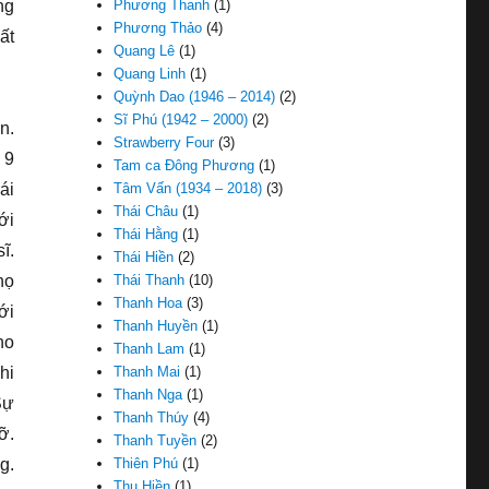
ng
Phương Thanh
(1)
Phương Thảo
(4)
ất
Quang Lê
(1)
Quang Linh
(1)
Quỳnh Dao (1946 – 2014)
(2)
Sĩ Phú (1942 – 2000)
(2)
n.
Strawberry Four
(3)
 9
Tam ca Đông Phương
(1)
ái
Tâm Vấn (1934 – 2018)
(3)
Thái Châu
(1)
ới
Thái Hằng
(1)
ĩ.
Thái Hiền
(2)
họ
Thái Thanh
(10)
Thanh Hoa
(3)
ới
Thanh Huyền
(1)
ho
Thanh Lam
(1)
hi
Thanh Mai
(1)
Thanh Nga
(1)
Sự
Thanh Thúy
(4)
ỡ.
Thanh Tuyền
(2)
g.
Thiên Phú
(1)
Thu Hiền
(1)