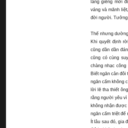
láng giềng mới đ
váng và mãnh liệt
đời người. Tưởng c
Thế nhưng dường 
Khi quyết định r
cũng dần dần đánh
cũng có cùng suy
chàng nhạc công 
Biết ngăn cản đôi 
ngăn cấm không ch
lời lẽ tha thiết 
rằng người yêu vì
không nhận được 
ngăn cấm triệt để 
Ít lâu sau đó, gi