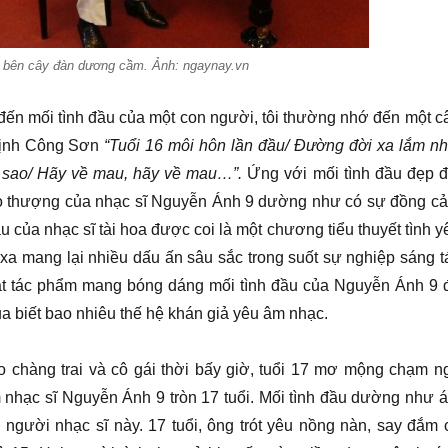
 bên cây đàn dương cầm. Ảnh: ngaynay.vn
đến mối tình đầu của một con người, tôi thường nhớ đến một c
Trịnh Công Sơn
“Tuổi 16 môi hôn lần đầu/ Đường đời xa lắm nh
 sao/ Hãy về mau, hãy về mau…”.
Ứng với mối tình đầu đẹp đ
ao thượng của nhạc sĩ Nguyễn Ánh 9 dường như có sự đồng c
đầu của nhạc sĩ tài hoa được coi là một chương tiểu thuyết tình y
xa mang lại nhiều dấu ấn sâu sắc trong suốt sự nghiệp sáng t
ạt tác phẩm mang bóng dáng mối tình đầu của Nguyễn Ánh 9 
của biết bao nhiêu thế hệ khán giả yêu âm nhạc.
 chàng trai và cô gái thời bấy giờ, tuổi 17 mơ mộng chạm n
 nhạc sĩ Nguyễn Ánh 9 tròn 17 tuổi. Mối tình đầu dường như 
 người nhạc sĩ này. 17 tuổi, ông trót yêu nồng nàn, say đắm 