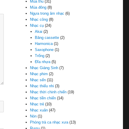
Mùa thu
(31)
Mùa đông
(8)
Ngựa trong âm nhạc
(6)
Nhạc công
(8)
Nhạc cụ
(24)
Akai
(2)
Băng cassette
(2)
Harmonica
(1)
Saxophone
(1)
Trống
(2)
Đĩa nhựa
(5)
Nhạc Giáng Sinh
(7)
Nhạc phim
(2)
Nhạc sến
(11)
Nhạc thiếu nhi
(3)
Nhạc thời chinh chiến
(19)
Nhạc tiền chiến
(14)
Nhạc trẻ
(10)
Nhạc xuân
(47)
Nón
(1)
Phòng trà ca nhạc xưa
(13)
Rượu
(1)