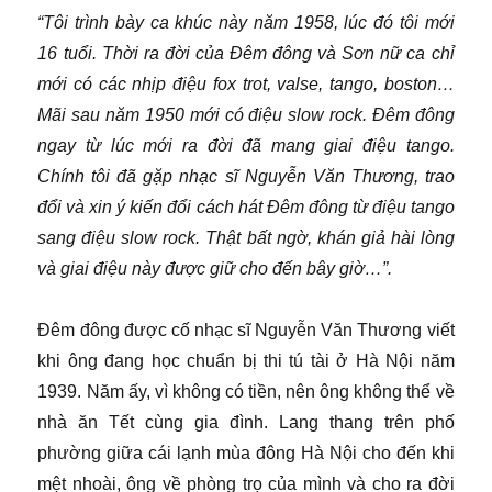
“Tôi trình bày ca khúc này năm 1958, lúc đó tôi mới
16 tuổi. Thời ra đời của Đêm đông và Sơn nữ ca chỉ
mới có các nhịp điệu fox trot, valse, tango, boston…
Mãi sau năm 1950 mới có điệu slow rock. Đêm đông
ngay từ lúc mới ra đời đã mang giai điệu tango.
Chính tôi đã gặp nhạc sĩ Nguyễn Văn Thương, trao
đổi và xin ý kiến đổi cách hát Đêm đông từ điệu tango
sang điệu slow rock. Thật bất ngờ, khán giả hài lòng
và giai điệu này được giữ cho đến bây giờ…”.
Đêm đông được cố nhạc sĩ Nguyễn Văn Thương viết
khi ông đang học chuẩn bị thi tú tài ở Hà Nội năm
1939. Năm ấy, vì không có tiền, nên ông không thể về
nhà ăn Tết cùng gia đình. Lang thang trên phố
phường giữa cái lạnh mùa đông Hà Nội cho đến khi
mệt nhoài, ông về phòng trọ của mình và cho ra đời