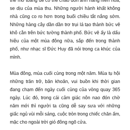
thể mở toang để có thể chào đón ánh nắng hiền hoà,
se dịu của mùa thu. Những người hành khất không
nhà cũng co ro hơn trong buổi chiều tắt nắng sớm.
Những hàng cây dần dần trơ trụi lá tạo thành bức vẽ
khô cằn trên bức tường thành phố. Bức vẽ ấy là dấu
hiệu của một mùa đông nữa, sắp đến trong thành
phố, như nhạc sĩ Đức Huy đã nói trong ca khúc của
mình.
Mùa đông, mùa cuối cùng trong một năm. Mùa tụ hội
những trăn trở, băn khoăn, vui buồn khi thời gian
đang chạm đến ngày cuối cùng của vòng quay 365
ngày. Lúc đó, trong cái cảm giác nôn nao đón chờ
năm mới thì người ta cũng dễ say sưa với những
giấc ngủ vùi mỗi sáng, cuộc tròn trong chiếc chăn ấm,
mặc cho ngoài trời gió đông ngõ cửa.