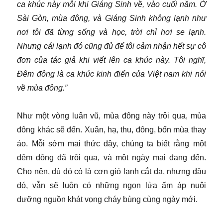
ca khúc này mỗi khi Giáng Sinh về, vào cuối năm. Ở
Sài Gòn, mùa đông, và Giáng Sinh không lạnh như
nơi tôi đã từng sống và học, trời chỉ hơi se lạnh.
Nhưng cái lạnh đó cũng đủ để tôi cảm nhận hết sự cô
đơn của tác giả khi viết lên ca khúc này. Tôi nghĩ,
Đêm đông là ca khúc kinh điển của Việt nam khi nói
về mùa đông.”
Như một vòng luân vũ, mùa đông này trôi qua, mùa
đông khác sẽ đến. Xuân, hạ, thu, đông, bốn mùa thay
áo. Mỗi sớm mai thức dậy, chúng ta biết rằng một
đêm đông đã trôi qua, và một ngày mai đang đến.
Cho nên, dù đó có là cơn gió lạnh cắt da, nhưng đâu
đó, vẫn sẽ luôn có những ngọn lửa ấm áp nuôi
dưỡng nguồn khát vọng cháy bùng cùng ngày mới.