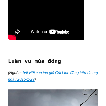
Luân vũ mùa đông
(Nguồn:
bài viết của tác giả Cát Linh đăng trên rfa.org
ngày 2015-1-29
)