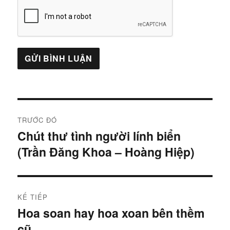
Điều
TRƯỚC ĐÓ
hướng
Chút thư tình người lính biển
Bài
(Trần Đăng Khoa – Hoàng Hiệp)
trước:
bài
viết
KẾ TIẾP
Hoa soan hay hoa xoan bên thềm
Bài
cũ
tiếp: