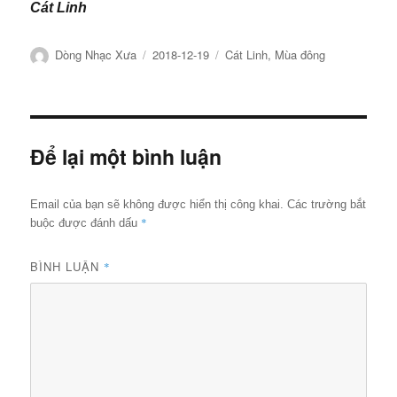
Cát Linh
Tác
Đăng
Chuyên
Dòng Nhạc Xưa
2018-12-19
Cát Linh
,
Mùa đông
giả
ngày
mục
Để lại một bình luận
Email của bạn sẽ không được hiển thị công khai.
Các trường bắt
*
buộc được đánh dấu
BÌNH LUẬN
*