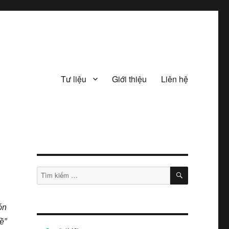
Tư liệu
Giới thiệu
Liên hệ
TÌM
Tìm
KIẾM
kiếm:
ón
ề”