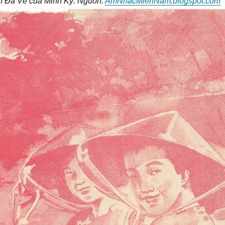
n Đã Về của Minh Kỳ. Nguồn:
AmNhacMienNam.blogspot.com