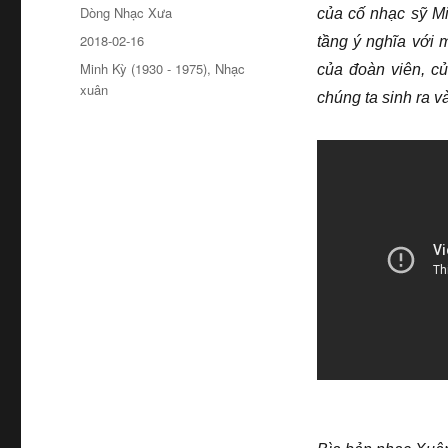
Tác
Dòng Nhạc Xưa
của cố nhạc sỹ Mi
giả
Đăng
2018-02-16
tầng ý nghĩa với 
ngày
Chuyên
Minh Kỳ (1930 - 1975)
,
Nhạc
của đoàn viên, củ
mục
xuân
chúng ta sinh ra và