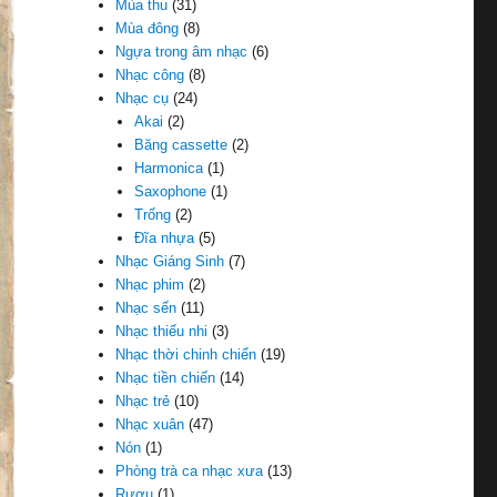
Mùa thu
(31)
Mùa đông
(8)
Ngựa trong âm nhạc
(6)
Nhạc công
(8)
Nhạc cụ
(24)
Akai
(2)
Băng cassette
(2)
Harmonica
(1)
Saxophone
(1)
Trống
(2)
Đĩa nhựa
(5)
Nhạc Giáng Sinh
(7)
Nhạc phim
(2)
Nhạc sến
(11)
Nhạc thiếu nhi
(3)
Nhạc thời chinh chiến
(19)
Nhạc tiền chiến
(14)
Nhạc trẻ
(10)
Nhạc xuân
(47)
Nón
(1)
Phòng trà ca nhạc xưa
(13)
Rượu
(1)