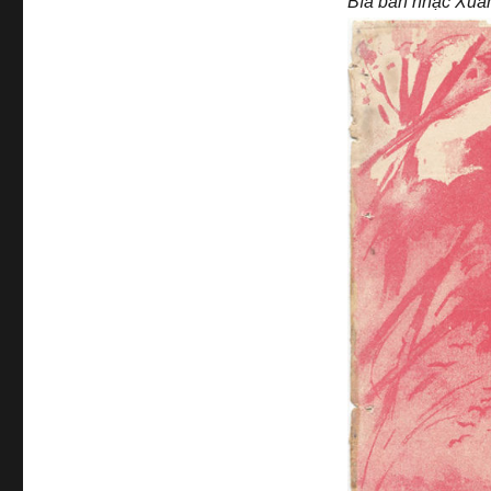
Bìa bản nhạc Xuâ