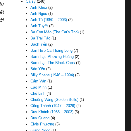
Ca sỹ
(148)
ều
Anh Khoa
(2)
ết
Anh Ngọc
(1)
Anh Tú (1950 – 2003)
(2)
ới
Ánh Tuyết
(2)
Ba Con Mèo (The Cat's Trio)
(1)
Ba Trái Táo
(1)
Bạch Yến
(2)
Ban Hợp Ca Thăng Long
(7)
Ban nhạc Phượng Hoàng
(2)
Ban nhạc The Black Caps
(1)
Bảo Yến
(2)
Billy Shane (1946 – 1994)
(2)
Cẩm Vân
(1)
Cao Minh
(1)
Chế Linh
(4)
Chuông Vàng (Golden Bells)
(1)
Công Thành (1947 – 2026)
(2)
Duy Khánh (1936 – 2003)
(3)
Duy Quang
(4)
Elvis Phương
(5)
Giáng Ngọc
(1)