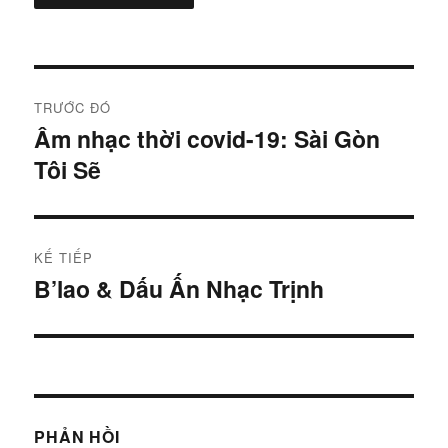
Điều
TRƯỚC ĐÓ
hướng
Âm nhạc thời covid-19: Sài Gòn
Bài
Tôi Sẽ
trước:
bài
viết
KẾ TIẾP
B’lao & Dấu Ấn Nhạc Trịnh
Bài
tiếp:
PHẢN HỒI