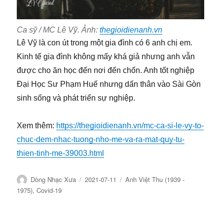
Ca sỹ / MC Lê Vỹ. Ảnh:
thegioidienanh.vn
Lê Vỹ là con út trong một gia đình có 6 anh chị em.
Kinh tế gia đình không mấy khá giả nhưng anh vẫn
được cho ăn học đến nơi đến chốn. Anh tốt nghiệp
Đại Học Sư Phạm Huế nhưng dấn thân vào Sài Gòn
sinh sống và phát triển sự nghiệp.
Xem thêm:
https://thegioidienanh.vn/mc-ca-si-le-vy-to-
chuc-dem-nhac-tuong-nho-me-va-ra-mat-quy-tu-
thien-tinh-me-39003.html
Tác
Đăng
Chuyên
Dòng Nhạc Xưa
2021-07-11
Anh Việt Thu (1939 -
giả
ngày
mục
1975)
,
Covid-19